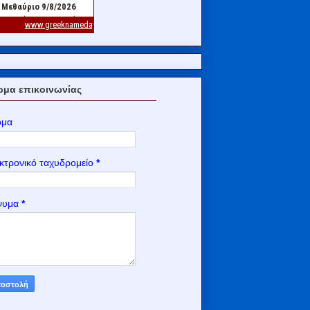
μα επικοινωνίας
ομα
κτρονικό ταχυδρομείο
*
νυμα
*