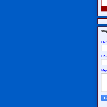
Φόρ
Όν
Ηλε
Μή