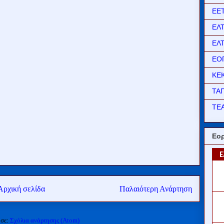
ΕΕ
ΕΛ
ΕΛ
ΕΟ
ΚΕ
ΤΑ
ΤΕΑ
Εορ
Αρχική σελίδα
Παλαιότερη Ανάρτηση
 σε:
Σχόλια ανάρτησης (Atom)