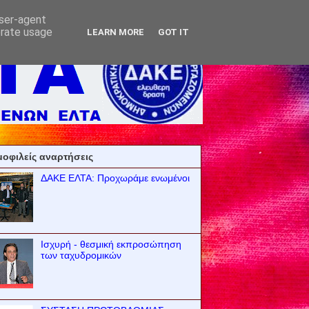
user-agent
erate usage
LEARN MORE
GOT IT
οφιλείς αναρτήσεις
ΔΑΚΕ ΕΛΤΑ: Προχωράμε ενωμένοι
Ισχυρή - θεσμική εκπροσώπηση
των ταχυδρομικών