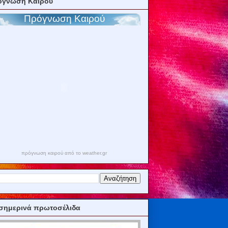
όγνωση Καιρού
πρόγνωση καιρού από το weather.gr
σημερινά πρωτοσέλιδα