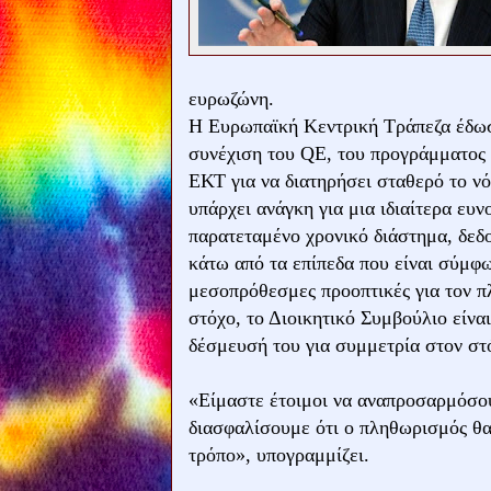
ευρωζώνη.
Η Ευρωπαϊκή Κεντρική Τράπεζα έδωσ
συνέχιση του QE, του προγράμματος 
ΕΚΤ για να διατηρήσει σταθερό το ν
υπάρχει ανάγκη για μια ιδιαίτερα ευν
παρατεταμένο χρονικό διάστημα, δεδ
κάτω από τα επίπεδα που είναι σύμφω
μεσοπρόθεσμες προοπτικές για τον 
στόχο, το Διοικητικό Συμβούλιο είν
δέσμευσή του για συμμετρία στον στ
«Είμαστε έτοιμοι να αναπροσαρμόσου
διασφαλίσουμε ότι ο πληθωρισμός θα
τρόπο», υπογραμμίζει.