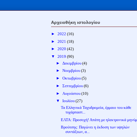
Αρχειοθήκη ιστολογίου
►
2022
(16)
►
2021
(18)
►
2020
(42)
▼
2019
(90)
►
Δεκεμβρίου
(4)
►
Νοεμβρίου
(3)
►
Οκτωβρίου
(5)
►
Σεπτεμβρίου
(6)
►
Αυγούστου
(10)
▼
Ιουλίου
(27)
Τα Ελληνικά Ταχυδρομεία, έρμαιο του κάθε
τυχάρπαστ...
ΕΛΤΑ: Προσοχή! Απάτη με ηλεκτρονικά μηνύ
Βρούτσης: Παγώνει η έκδοση των υψηλών
συντάξεων, α...