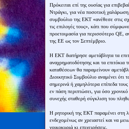
Πρόκειται επί της ουσίας για επιβεβ
Ντράγκι, για νέα ποσοτική χαλάρωση
συμβούλιο της ΕΚΤ «ανέθεσε στις σχ
τις επιλογές τους», κάτι που σύμφωνα
προετοιμασία για περισσότερο QE, αντ
της ΕΕ ως τον Σεπτέμβριο.
Η ΕΚΤ διατήρησε αμετάβλητα τα επιτό
αναχρηματοδότησης και τα επιτόκια τ
καταθέσεων θα παραμείνουν αμετάβλη
Διοικητικό Συμβούλιο αναμένει ότι τ
σημερινά ή χαμηλότερα επίπεδα τους
εν πάση περιπτώσει, για όσο χρονικό 
συνεχής σταθερή σύγκλιση του πληθ
H ρητορική της ΕΚΤ παραμένει στη λο
ενδεχομένως αν χρειαστεί και να μει
νοικοκυριά κι επιχειρήσεις.