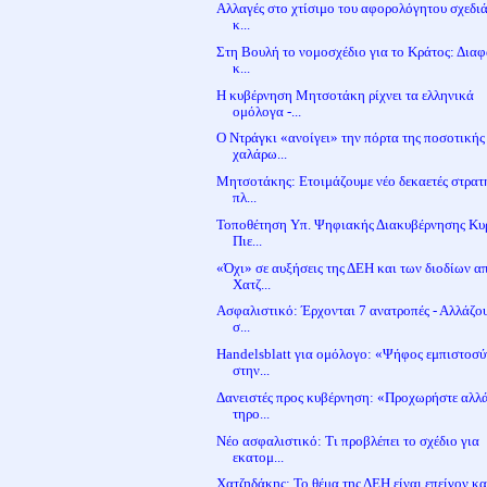
Αλλαγές στο χτίσιμο του αφορολόγητου σχεδιά
κ...
Στη Βουλή το νομοσχέδιο για το Κράτος: Διαφ
κ...
Η κυβέρνηση Μητσοτάκη ρίχνει τα ελληνικά
ομόλογα -...
Ο Ντράγκι «ανοίγει» την πόρτα της ποσοτικής
χαλάρω...
Μητσοτάκης: Ετοιμάζουμε νέο δεκαετές στρατ
πλ...
Τοποθέτηση Υπ. Ψηφιακής Διακυβέρνησης Κυ
Πιε...
«Όχι» σε αυξήσεις της ΔΕΗ και των διοδίων α
Χατζ...
Ασφαλιστικό: Έρχονται 7 ανατροπές - Αλλάζο
σ...
Handelsblatt για ομόλογο: «Ψήφος εμπιστοσύ
στην...
Δανειστές προς κυβέρνηση: «Προχωρήστε αλλ
τηρο...
Νέο ασφαλιστικό: Τι προβλέπει το σχέδιο για
εκατομ...
Χατζηδάκης: Το θέμα της ΔΕΗ είναι επείγον κα