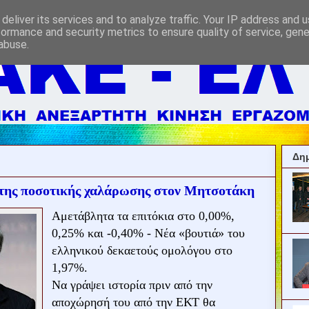
deliver its services and to analyze traffic. Your IP address and 
formance and security metrics to ensure quality of service, gen
abuse.
Δημ
 της ποσοτικής χαλάρωσης στον Μητσοτάκη
Αμετάβλητα τα επιτόκια στο 0,00%,
0,25% και -0,40% - Νέα «βουτιά» του
ελληνικού δεκαετούς ομολόγου στο
1,97%.
Να γράψει ιστορία πριν από την
αποχώρησή του από την ΕΚΤ θα