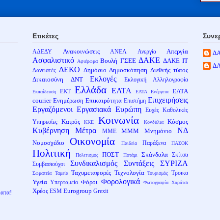
Ετικέτες
Συνε
Ανακοινώσεις
Απεργία
ΑΔΕΔΥ
ΑΝΕΛ
Ανεργία
Δ
Ασφαλιστικό
ΔΑΚΕ
Βουλή
ΓΣΕΕ
ΔΑΚΕ ΙΤ
Αφιέρωμα
Δ
ΔΕΚΟ
Δημόσιο
Δημοσκόπηση
Διεθνής τύπος
Δανειστές
Εκλογές
Δικαιοσύνη
ΔΝΤ
Εκλογική Αλληλογραφία
Ελλάδα
ΕΛΤΑ
ΕΛΤΑ
ΕΚΤ
Εκπαίδευση
ΕΛΤΑ Ενέργεια
Επιχειρήσεις
courier
Ενημέρωση
Επικαιρότητα
Επιστήμη
Εργαζόμενοι
Εργασιακά
Ευρώπη
Ευχές
Καθολικές
Κοινωνία
Καιρός
Κόσμος
Υπηρεσίες
ΚΚΕ
Κονδύλια
Κυβέρνηση
Μέτρα
ΝΔ
ΜΜΜ
Μνημόνιο
ΜΜΕ
Οικονομία
Νομοσχέδιο
Παράξενα
Παιδεία
ΠΑΣΟΚ
Πολιτική
ΠΟΣΤ
Σκάνδαλα
Σκίτσα
Πολιτισμός
Ποτάμι
Συνδικαλισμός
Συντάξεις
ΣΥΡΙΖΑ
Συμβασιούχοι
Ταχυμεταφορές
Τεχνολογία
Τροικα
Σωματεία
Ταμεία
Τουρισμός
Φορολογικά
Υγεία
Φόροι
Υπερταμείο
Φωτογραφία
Χαράτσι
Χρέος
Eurogroup
ESM
Grexit
ματα!