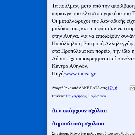
Τα πούλμαν, μετά από την αποβίβασ
πάρκινγκ του κλειστού γηπέδου του 
Οι μεταλλωρύχοι της Χαλκιδικής είχ
μπλόκα τους και αποφάσισαν να σταμα
στην Αθήνα, για να επιδιώξουν συνά
Παράλληλα η Επιτροπή Αλληλεγγύης 
στα Προπύλαια και πορεία, την ίδια η
Αύριο, έχει προγραμματιστεί συνέντ
Κέντρο Αθηνών.
Πηγή:
www.tanea.gr
Αναρτήθηκε από
ΔΑΚΕ ΕΛΤΑ
στις
17:16
Ετικέτες
Επιχειρήσεις
,
Εργασιακά
Δεν υπάρχουν σχόλια:
Δημοσίευση σχολίου
Σημείωση: Μόνο ένα μέλος αυτού του ιστολογίου μπ