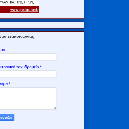
μα επικοινωνίας
ομα
κτρονικό ταχυδρομείο
*
νυμα
*