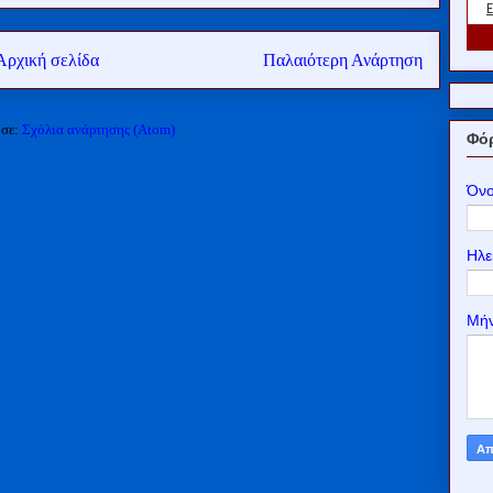
Αρχική σελίδα
Παλαιότερη Ανάρτηση
 σε:
Σχόλια ανάρτησης (Atom)
Φόρ
Όν
Ηλε
Μή