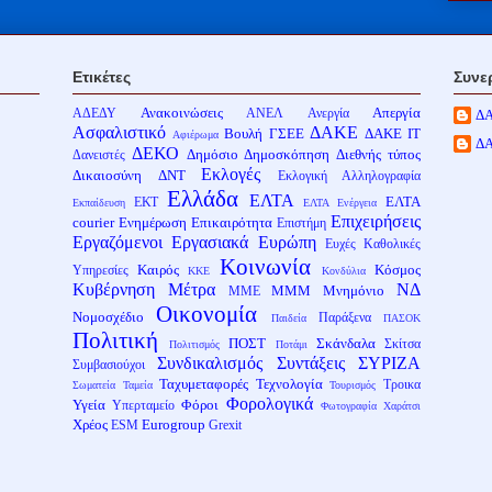
Ετικέτες
Συνε
Ανακοινώσεις
Απεργία
ΑΔΕΔΥ
ΑΝΕΛ
Ανεργία
Δ
Ασφαλιστικό
ΔΑΚΕ
Βουλή
ΓΣΕΕ
ΔΑΚΕ ΙΤ
Αφιέρωμα
Δ
ΔΕΚΟ
Δημόσιο
Δημοσκόπηση
Διεθνής τύπος
Δανειστές
Εκλογές
Δικαιοσύνη
ΔΝΤ
Εκλογική Αλληλογραφία
Ελλάδα
ΕΛΤΑ
ΕΛΤΑ
ΕΚΤ
Εκπαίδευση
ΕΛΤΑ Ενέργεια
Επιχειρήσεις
courier
Ενημέρωση
Επικαιρότητα
Επιστήμη
Εργαζόμενοι
Εργασιακά
Ευρώπη
Ευχές
Καθολικές
Κοινωνία
Καιρός
Κόσμος
Υπηρεσίες
ΚΚΕ
Κονδύλια
Κυβέρνηση
Μέτρα
ΝΔ
ΜΜΜ
Μνημόνιο
ΜΜΕ
Οικονομία
Νομοσχέδιο
Παράξενα
Παιδεία
ΠΑΣΟΚ
Πολιτική
ΠΟΣΤ
Σκάνδαλα
Σκίτσα
Πολιτισμός
Ποτάμι
Συνδικαλισμός
Συντάξεις
ΣΥΡΙΖΑ
Συμβασιούχοι
Ταχυμεταφορές
Τεχνολογία
Τροικα
Σωματεία
Ταμεία
Τουρισμός
Φορολογικά
Υγεία
Φόροι
Υπερταμείο
Φωτογραφία
Χαράτσι
Χρέος
Eurogroup
ESM
Grexit