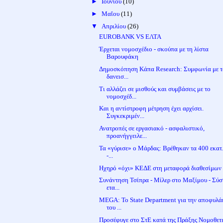
►
Ιουνίου
(10)
►
Μαΐου
(11)
▼
Απριλίου
(26)
EUROBANK VS ΕΛΤΑ
Έρχεται νομοσχέδιο - σκούπα με τη λίστα
Βαρουφάκη
Δημοσκόπηση Κάπα Research: Συμφωνία με τ
δανεισ...
Τι αλλάζει σε μισθούς και συμβάσεις με το
νομοσχέδ...
Και η αντίστροφη μέτρηση έχει αρχίσει.
Συγκεκριμέν...
Ανατροπές σε εργασιακό - ασφαλιστικό,
προανήγγειλε...
Τα «γύρισε» ο Μάρδας: Βρέθηκαν τα 400 εκατ
-...
Ηχηρό «όχι» ΚΕΔΕ στη μεταφορά διαθεσίμων
Συνάντηση Τσίπρα - Μίλερ στο Μαξίμου - Σύ
ετα...
MEGA: Το State Department για την αποφυλά
του ...
Προσέφυγε στο ΣτΕ κατά της Πράξης Νομοθετ