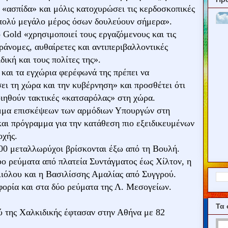
ς «ασπίδα» και μόλις κατοχυρώσει τις κερδοσκοπικές
ο πολύ μεγάλο μέρος όσων δουλεύουν σήμερα».
Gold «χρησιμοποιεί τους εργαζόμενους και τις
ράνομες, αυθαίρετες και αντιπεριβαλλοντικές
ική και τους πολίτες της».
 και τα εγχώρια φερέφωνά της πρέπει να
σει τη χώρα και την κυβέρνηση» και προσθέτει ότι
οιηθούν τακτικές «κατσαρόλας» στη χώρα.
μμα επισκέψεων των αρμόδιων Υπουργών στη
και πρόγραμμα για την κατάθεση πιο εξειδικευμένων
οχής.
00 μεταλλωρύχοι βρίσκονται έξω από τη Βουλή.
δύο ρεύματα από πλατεία Συντάγματος έως Χίλτον, η
Αιόλου και η Βασιλίσσης Αμαλίας από Συγγρού.
ορία και στα δύο ρεύματα της Λ. Μεσογείων.
Τα 
ύ της Χαλκιδικής έφτασαν στην Αθήνα με 82