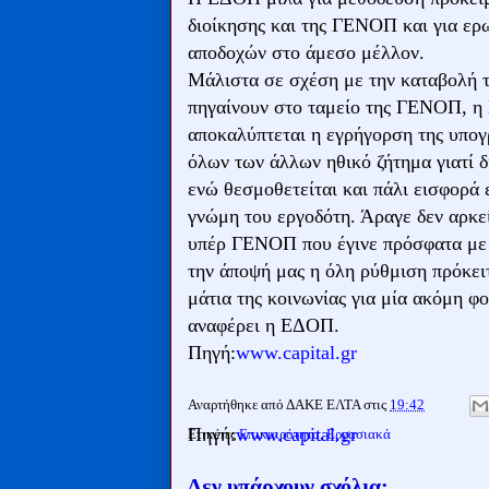
διοίκησης και της ΓΕΝΟΠ και για ερω
αποδοχών στο άμεσο μέλλον.
Μάλιστα σε σχέση με την καταβολή τ
πηγαίνουν στο ταμείο της ΓΕΝΟΠ, η
αποκαλύπτεται η εγρήγορση της υπογ
όλων των άλλων ηθικό ζήτημα γιατί
ενώ θεσμοθετείται και πάλι εισφορ
γνώμη του εργοδότη. Άραγε δεν αρκ
υπέρ ΓΕΝΟΠ που έγινε πρόσφατα με 
την άποψή μας η όλη ρύθμιση πρόκει
μάτια της κοινωνίας για μία ακόμη φο
αναφέρει η ΕΔΟΠ.
Πηγή:
www.capital.gr
Αναρτήθηκε από
ΔΑΚΕ ΕΛΤΑ
στις
19:42
Πηγή:
www.capital.gr
Ετικέτες
Επικαιρότητα
,
Εργασιακά
Δεν υπάρχουν σχόλια: