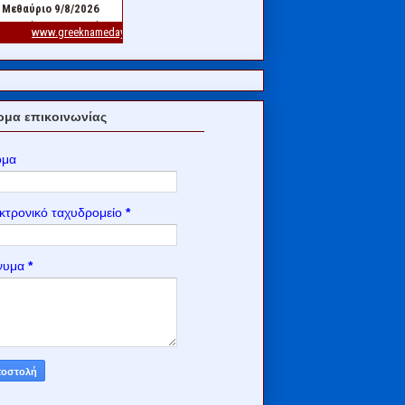
μα επικοινωνίας
ομα
κτρονικό ταχυδρομείο
*
νυμα
*