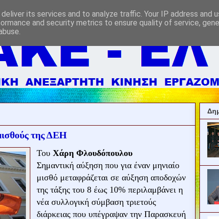
deliver its services and to analyze traffic. Your IP address and 
formance and security metrics to ensure quality of service, gen
abuse.
Δημ
μισθούς της ΔΕΗ
Του
Χάρη Φλουδόπουλου
Σημαντική αύξηση που για έναν μηνιαίο
μισθό μεταφράζεται σε αύξηση αποδοχών
της τάξης του 8 έως 10% περιλαμβάνει η
νέα συλλογική σύμβαση τριετούς
διάρκειας που υπέγραψαν την Παρασκευή