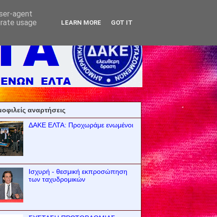
user-agent
erate usage
LEARN MORE
GOT IT
οφιλείς αναρτήσεις
ΔΑΚΕ ΕΛΤΑ: Προχωράμε ενωμένοι
Ισχυρή - θεσμική εκπροσώπηση
των ταχυδρομικών