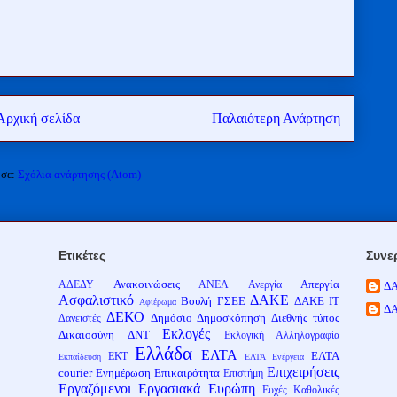
Αρχική σελίδα
Παλαιότερη Ανάρτηση
 σε:
Σχόλια ανάρτησης (Atom)
Ετικέτες
Συνε
Ανακοινώσεις
Απεργία
ΑΔΕΔΥ
ΑΝΕΛ
Ανεργία
Δ
Ασφαλιστικό
ΔΑΚΕ
Βουλή
ΓΣΕΕ
ΔΑΚΕ ΙΤ
Αφιέρωμα
Δ
ΔΕΚΟ
Δημόσιο
Δημοσκόπηση
Διεθνής τύπος
Δανειστές
Εκλογές
Δικαιοσύνη
ΔΝΤ
Εκλογική Αλληλογραφία
Ελλάδα
ΕΛΤΑ
ΕΛΤΑ
ΕΚΤ
Εκπαίδευση
ΕΛΤΑ Ενέργεια
Επιχειρήσεις
courier
Ενημέρωση
Επικαιρότητα
Επιστήμη
Εργαζόμενοι
Εργασιακά
Ευρώπη
Ευχές
Καθολικές