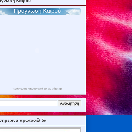
όγνωση Καιρού
πρόγνωση καιρού από το weather.gr
σημερινά πρωτοσέλιδα