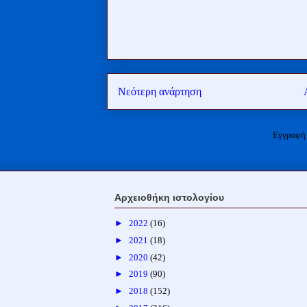
Νεότερη ανάρτηση
Εγγραφή
Αρχειοθήκη ιστολογίου
►
2022
(16)
►
2021
(18)
►
2020
(42)
►
2019
(90)
►
2018
(152)