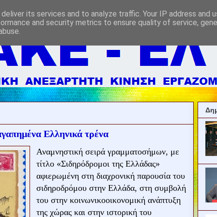
deliver its services and to analyze traffic. Your IP address and 
formance and security metrics to ensure quality of service, gen
abuse.
Δημ
αγαπημένα Ελληνικά τρένα
Αναμνηστική σειρά γραμματοσήμων, με
τίτλο «Σιδηρόδρομοι της Ελλάδας»
αφιερωμένη στη διαχρονική παρουσία του
σιδηροδρόμου στην Ελλάδα, στη συμβολή
του στην κοινωνικοοικονομική ανάπτυξη
της χώρας και στην ιστορική του