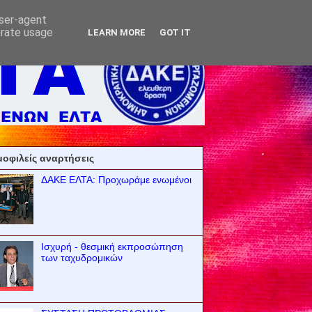
user-agent
erate usage
LEARN MORE
GOT IT
οφιλείς αναρτήσεις
ΔΑΚΕ ΕΛΤΑ: Προχωράμε ενωμένοι
Ισχυρή - θεσμική εκπροσώπηση
των ταχυδρομικών