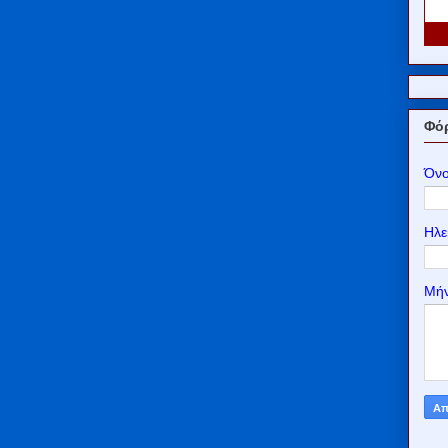
Φόρ
Όν
Ηλε
Μή