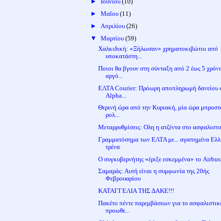
►
Ιουνίου
(10)
►
Μαΐου
(11)
►
Απριλίου
(26)
▼
Μαρτίου
(59)
Χαλκιδική: «Ξήλωσαν» χρηματοκιβώτιο από
υποκατάστη...
Ποιοι θα βγουν στη σύνταξη από 2 έως 5 χρόν
αργό...
ΕΛΤΑ Courier: Πρόωρη αποπληρωμή δανείου 
Alpha...
Θερινή ώρα από την Κυριακή, μία ώρα μπροστ
ρολ...
Μεταρρυθμίσεις: Ολη η ατζέντα στο ασφαλιστ
Γραμματόσημα των ΕΛΤΑ με... αγαπημένα Ελ
τρένα
Ο συγκυβερνήτης «έριξε εσκεμμένα» το Airbus
Σαμαράς: Αυτή είναι η συμφωνία της 20ής
Φεβρουαρίου
ΚΑΤΑΓΓΕΛΙΑ ΤΗΣ ΔΑΚΕ!!!
Πακέτο πέντε παρεμβάσεων για το ασφαλιστικ
προωθε...