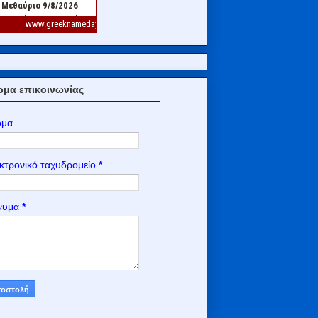
μα επικοινωνίας
ομα
κτρονικό ταχυδρομείο
*
νυμα
*