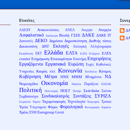
Ετικέτες
Συνε
Ανακοινώσεις
Απεργία
ΑΔΕΔΥ
ΑΝΕΛ
Ανεργία
Δ
Ασφαλιστικό
ΔΑΚΕ
Βουλή
ΓΣΕΕ
ΔΑΚΕ ΙΤ
Αφιέρωμα
Δ
ΔΕΚΟ
Δημόσιο
Δημοσκόπηση
Διεθνής τύπος
Δανειστές
Εκλογές
Δικαιοσύνη
ΔΝΤ
Εκλογική Αλληλογραφία
Ελλάδα
ΕΛΤΑ
ΕΛΤΑ
ΕΚΤ
Εκπαίδευση
ΕΛΤΑ Ενέργεια
Επιχειρήσεις
courier
Ενημέρωση
Επικαιρότητα
Επιστήμη
Εργαζόμενοι
Εργασιακά
Ευρώπη
Ευχές
Καθολικές
Κοινωνία
Καιρός
Κόσμος
Υπηρεσίες
ΚΚΕ
Κονδύλια
Κυβέρνηση
Μέτρα
ΝΔ
ΜΜΜ
Μνημόνιο
ΜΜΕ
Οικονομία
Νομοσχέδιο
Παράξενα
Παιδεία
ΠΑΣΟΚ
Πολιτική
ΠΟΣΤ
Σκάνδαλα
Σκίτσα
Πολιτισμός
Ποτάμι
Συνδικαλισμός
Συντάξεις
ΣΥΡΙΖΑ
Συμβασιούχοι
Ταχυμεταφορές
Τεχνολογία
Τροικα
Σωματεία
Ταμεία
Τουρισμός
Φορολογικά
Υγεία
Φόροι
Υπερταμείο
Φωτογραφία
Χαράτσι
Χρέος
Eurogroup
ESM
Grexit