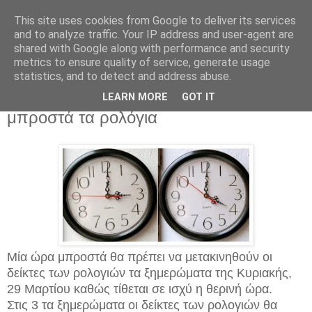
This site uses cookies from Google to deliver its services
and to analyze traffic. Your IP address and user-agent are
shared with Google along with performance and security
metrics to ensure quality of service, generate usage
statistics, and to detect and address abuse.
Σάββατο 28 Μαρτίου 2015
Θερινή ώρα από την Κυριακή, μία ώρα
LEARN MORE
GOT IT
μπροστά τα ρολόγια
Μία ώρα μπροστά θα πρέπει να μετακινηθούν οι
δείκτες των ρολογιών τα ξημερώματα της Κυριακής,
29 Μαρτίου καθώς τίθεται σε ισχύ η θερινή ώρα.
Στις 3 τα ξημερώματα οι δείκτες των ρολογιών θα