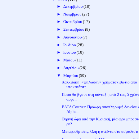
►
Δεκεμβρίου
(18)
►
Νοεμβρίου
(27)
►
Οκτωβρίου
(17)
►
Σεπτεμβρίου
(8)
►
Αυγούστου
(7)
►
Ιουλίου
(28)
►
Ιουνίου
(10)
►
Μαΐου
(11)
►
Απριλίου
(26)
▼
Μαρτίου
(59)
Χαλκιδική: «Ξήλωσαν» χρηματοκιβώτιο από
υποκατάστη...
Ποιοι θα βγουν στη σύνταξη από 2 έως 5 χρόν
αργό...
ΕΛΤΑ Courier: Πρόωρη αποπληρωμή δανείου 
Alpha...
Θερινή ώρα από την Κυριακή, μία ώρα μπροστ
ρολ...
Μεταρρυθμίσεις: Ολη η ατζέντα στο ασφαλιστ