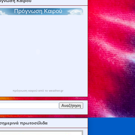
όγνωση Καιρού
πρόγνωση καιρού από το weather.gr
σημερινά πρωτοσέλιδα