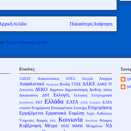
Αρχική σελίδα
Παλαιότερη Ανάρτηση
 σε:
Σχόλια ανάρτησης (Atom)
Ετικέτες
Συνε
Ανακοινώσεις
Απεργία
ΑΔΕΔΥ
ΑΝΕΛ
Ανεργία
Δ
Ασφαλιστικό
ΔΑΚΕ
Βουλή
ΓΣΕΕ
ΔΑΚΕ ΙΤ
Αφιέρωμα
Δ
ΔΕΚΟ
Δημόσιο
Δημοσκόπηση
Διεθνής τύπος
Δανειστές
Εκλογές
Δικαιοσύνη
ΔΝΤ
Εκλογική Αλληλογραφία
Ελλάδα
ΕΛΤΑ
ΕΛΤΑ
ΕΚΤ
Εκπαίδευση
ΕΛΤΑ Ενέργεια
Επιχειρήσεις
courier
Ενημέρωση
Επικαιρότητα
Επιστήμη
Εργαζόμενοι
Εργασιακά
Ευρώπη
Ευχές
Καθολικές
Κοινωνία
Καιρός
Κόσμος
Υπηρεσίες
ΚΚΕ
Κονδύλια
Κυβέρνηση
Μέτρα
ΝΔ
ΜΜΜ
Μνημόνιο
ΜΜΕ