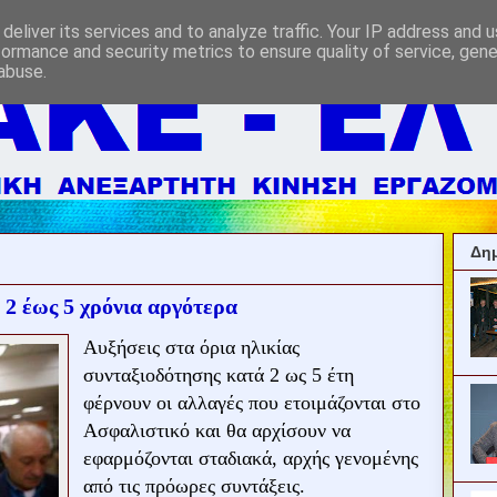
deliver its services and to analyze traffic. Your IP address and 
formance and security metrics to ensure quality of service, gen
abuse.
Δημ
 2 έως 5 χρόνια αργότερα
Αυξήσεις στα όρια ηλικίας
συνταξιοδότησης κατά 2 ως 5 έτη
φέρνουν οι αλλαγές που ετοιμάζονται στο
Ασφαλιστικό και θα αρχίσουν να
εφαρμόζονται σταδιακά, αρχής γενομένης
από τις πρόωρες συντάξεις.