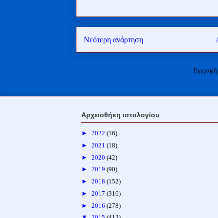
Νεότερη ανάρτηση
Εγγραφή
Αρχειοθήκη ιστολογίου
►
2022
(16)
►
2021
(18)
►
2020
(42)
►
2019
(90)
►
2018
(152)
►
2017
(316)
►
2016
(278)
▼
2015
(412)