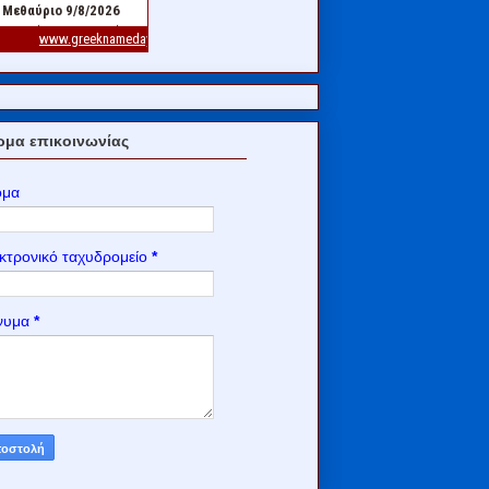
μα επικοινωνίας
ομα
κτρονικό ταχυδρομείο
*
νυμα
*