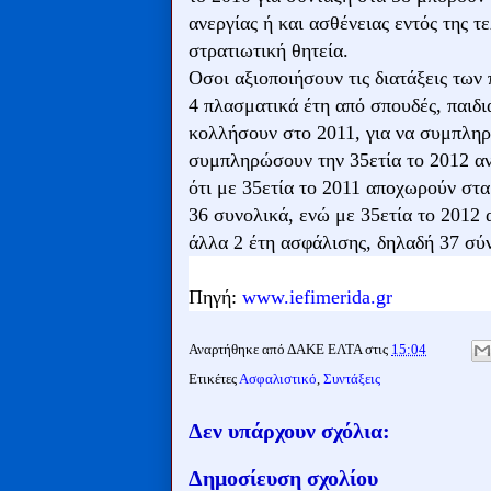
ανεργίας ή και ασθένειας εντός της τ
στρατιωτική θητεία.
Οσοι αξιοποιήσουν τις διατάξεις τω
4 πλασματικά έτη από σπουδές, παιδιά
κολλήσουν στο 2011, για να συμπληρώ
συμπληρώσουν την 35ετία το 2012 αν
ότι με 35ετία το 2011 αποχωρούν στα
36 συνολικά, ενώ με 35ετία το 2012
άλλα 2 έτη ασφάλισης, δηλαδή 37 σύ
Πηγή:
www.iefimerida.gr
Αναρτήθηκε από
ΔΑΚΕ ΕΛΤΑ
στις
15:04
Ετικέτες
Ασφαλιστικό
,
Συντάξεις
Δεν υπάρχουν σχόλια:
Δημοσίευση σχολίου