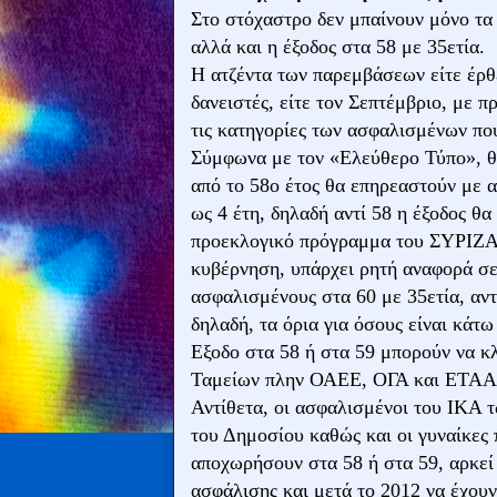
Στο στόχαστρο δεν μπαίνουν μόνο τα
αλλά και η έξοδος στα 58 με 35ετία.
Η ατζέντα των παρεμβάσεων είτε έρθε
δανειστές, είτε τον Σεπτέμβριο, με 
τις κατηγορίες των ασφαλισμένων που
Σύμφωνα με τον «Ελεύθερο Τύπο», θε
από το 58ο έτος θα επηρεαστούν με α
ως 4 έτη, δηλαδή αντί 58 η έξοδος θα
προεκλογικό πρόγραμμα του ΣΥΡΙΖΑ, 
κυβέρνηση, υπάρχει ρητή αναφορά σε
ασφαλισμένους στα 60 με 35ετία, αντ
δηλαδή, τα όρια για όσους είναι κάτ
Εξοδο στα 58 ή στα 59 μπορούν να 
Ταμείων πλην ΟΑΕΕ, ΟΓΑ και ΕΤΑΑ (α
Αντίθετα, οι ασφαλισμένοι του ΙΚΑ 
του Δημοσίου καθώς και οι γυναίκες
αποχωρήσουν στα 58 ή στα 59, αρκεί
ασφάλισης και μετά το 2012 να έχουν 