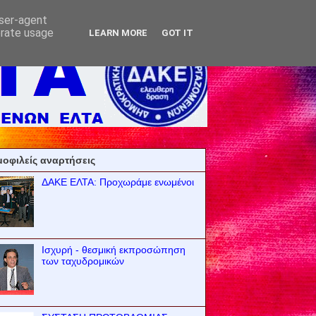
user-agent
erate usage
LEARN MORE
GOT IT
οφιλείς αναρτήσεις
ΔΑΚΕ ΕΛΤΑ: Προχωράμε ενωμένοι
Ισχυρή - θεσμική εκπροσώπηση
των ταχυδρομικών