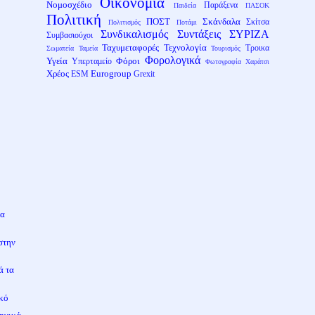
Οικονομία
Νομοσχέδιο
Παράξενα
Παιδεία
ΠΑΣΟΚ
Πολιτική
ΠΟΣΤ
Σκάνδαλα
Σκίτσα
Πολιτισμός
Ποτάμι
Συνδικαλισμός
Συντάξεις
ΣΥΡΙΖΑ
Συμβασιούχοι
Ταχυμεταφορές
Τεχνολογία
Τροικα
Σωματεία
Ταμεία
Τουρισμός
Φορολογικά
Υγεία
Φόροι
Υπερταμείο
Φωτογραφία
Χαράτσι
Χρέος
Eurogroup
ESM
Grexit
ια
στην
ά τα
ικό