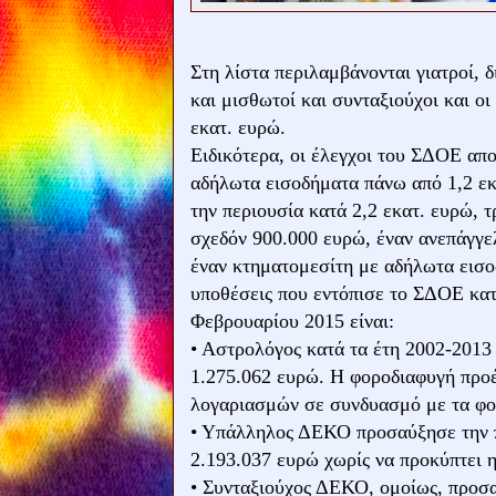
Στη λίστα περιλαμβάνονται γιατροί, δ
και μισθωτοί και συνταξιούχοι και ο
εκατ. ευρώ.
Ειδικότερα, οι έλεγχοι του ΣΔΟΕ απ
αδήλωτα εισοδήματα πάνω από 1,2 ε
την περιουσία κατά 2,2 εκατ. ευρώ, 
σχεδόν 900.000 ευρώ, έναν ανεπάγγε
έναν κτηματομεσίτη με αδήλωτα εισοδ
υποθέσεις που εντόπισε το ΣΔΟΕ κατ
Φεβρουαρίου 2015 είναι:
• Αστρολόγος κατά τα έτη 2002-201
1.275.062 ευρώ. Η φοροδιαφυγή προέ
λογαριασμών σε συνδυασμό με τα φορ
• Υπάλληλος ΔΕΚΟ προσαύξησε την πε
2.193.037 ευρώ χωρίς να προκύπτει η
• Συνταξιούχος ΔΕΚΟ, ομοίως, προσα