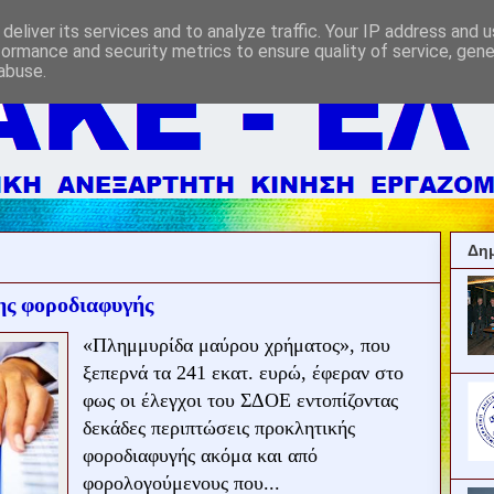
deliver its services and to analyze traffic. Your IP address and 
formance and security metrics to ensure quality of service, gen
abuse.
Δημ
ης φοροδιαφυγής
«Πλημμυρίδα μαύρου χρήματος», που
ξεπερνά τα 241 εκατ. ευρώ, έφεραν στο
φως οι έλεγχοι του ΣΔΟΕ εντοπίζοντας
δεκάδες περιπτώσεις προκλητικής
φοροδιαφυγής ακόμα και από
φορολογούμενους που...