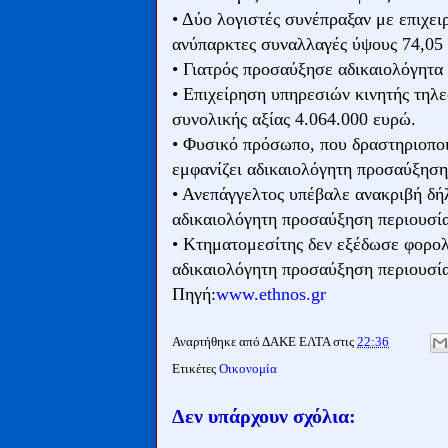
• Δύο λογιστές συνέπραξαν με επιχει
ανύπαρκτες συναλλαγές ύψους 74,05 
• Γιατρός προσαύξησε αδικαιολόγητα 
• Επιχείρηση υπηρεσιών κινητής τηλ
συνολικής αξίας 4.064.000 ευρώ.
• Φυσικό πρόσωπο, που δραστηριοποι
εμφανίζει αδικαιολόγητη προσαύξηση
• Ανεπάγγελτος υπέβαλε ανακριβή δή
αδικαιολόγητη προσαύξηση περιουσία
• Κτηματομεσίτης δεν εξέδωσε φορολο
αδικαιολόγητη προσαύξηση περιουσία
Πηγή:
www.ethnos.gr
Αναρτήθηκε από
ΔΑΚΕ ΕΛΤΑ
στις
22:36
Ετικέτες
Οικονομία
Δεν υπάρχουν σχόλια: