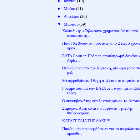
►
Ιουνίου
(10)
►
Μαΐου
(11)
►
Απριλίου
(26)
▼
Μαρτίου
(59)
Χαλκιδική: «Ξήλωσαν» χρηματοκιβώτιο από
υποκατάστη...
Ποιοι θα βγουν στη σύνταξη από 2 έως 5 χρόν
αργό...
ΕΛΤΑ Courier: Πρόωρη αποπληρωμή δανείου 
Alpha...
Θερινή ώρα από την Κυριακή, μία ώρα μπροστ
ρολ...
Μεταρρυθμίσεις: Ολη η ατζέντα στο ασφαλιστ
Γραμματόσημα των ΕΛΤΑ με... αγαπημένα Ελ
τρένα
Ο συγκυβερνήτης «έριξε εσκεμμένα» το Airbus
Σαμαράς: Αυτή είναι η συμφωνία της 20ής
Φεβρουαρίου
ΚΑΤΑΓΓΕΛΙΑ ΤΗΣ ΔΑΚΕ!!!
Πακέτο πέντε παρεμβάσεων για το ασφαλιστικ
προωθε...