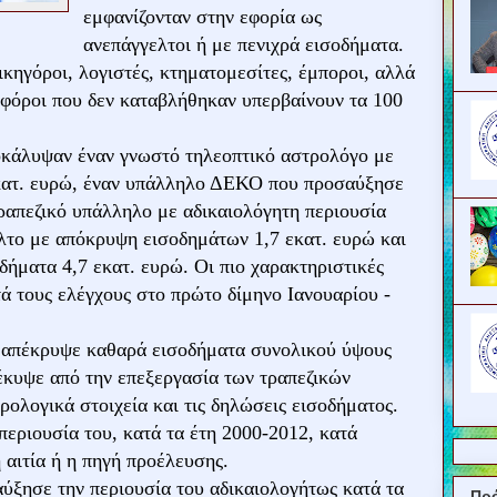
εμφανίζονταν στην εφορία ως
ανεπάγγελτοι ή με πενιχρά εισοδήματα.
ικηγόροι, λογιστές, κτηματομεσίτες, έμποροι, αλλά
ι φόροι που δεν καταβλήθηκαν υπερβαίνουν τα 100
οκάλυψαν έναν γνωστό τηλεοπτικό αστρολόγο με
κατ. ευρώ, έναν υπάλληλο ΔΕΚΟ που προσαύξησε
τραπεζικό υπάλληλο με αδικαιολόγητη περιουσία
λτο με απόκρυψη εισοδημάτων 1,7 εκατ. ευρώ και
ήματα 4,7 εκατ. ευρώ. Οι πιο χαρακτηριστικές
ά τους ελέγχους στο πρώτο δίμηνο Ιανουαρίου -
3 απέκρυψε καθαρά εισοδήματα συνολικού ύψους
κυψε από την επεξεργασία των τραπεζικών
ολογικά στοιχεία και τις δηλώσεις εισοδήματος.
ριουσία του, κατά τα έτη 2000-2012, κατά
 αιτία ή η πηγή προέλευσης.
ύξησε την περιουσία του αδικαιολογήτως κατά τα
Πρ