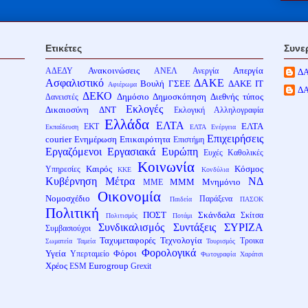
Ετικέτες
Συνε
Ανακοινώσεις
Απεργία
ΑΔΕΔΥ
ΑΝΕΛ
Ανεργία
Δ
Ασφαλιστικό
ΔΑΚΕ
Βουλή
ΓΣΕΕ
ΔΑΚΕ ΙΤ
Αφιέρωμα
Δ
ΔΕΚΟ
Δημόσιο
Δημοσκόπηση
Διεθνής τύπος
Δανειστές
Εκλογές
Δικαιοσύνη
ΔΝΤ
Εκλογική Αλληλογραφία
Ελλάδα
ΕΛΤΑ
ΕΛΤΑ
ΕΚΤ
Εκπαίδευση
ΕΛΤΑ Ενέργεια
Επιχειρήσεις
courier
Ενημέρωση
Επικαιρότητα
Επιστήμη
Εργαζόμενοι
Εργασιακά
Ευρώπη
Ευχές
Καθολικές
Κοινωνία
Καιρός
Κόσμος
Υπηρεσίες
ΚΚΕ
Κονδύλια
Κυβέρνηση
Μέτρα
ΝΔ
ΜΜΜ
Μνημόνιο
ΜΜΕ
Οικονομία
Νομοσχέδιο
Παράξενα
Παιδεία
ΠΑΣΟΚ
Πολιτική
ΠΟΣΤ
Σκάνδαλα
Σκίτσα
Πολιτισμός
Ποτάμι
Συνδικαλισμός
Συντάξεις
ΣΥΡΙΖΑ
Συμβασιούχοι
Ταχυμεταφορές
Τεχνολογία
Τροικα
Σωματεία
Ταμεία
Τουρισμός
Φορολογικά
Υγεία
Φόροι
Υπερταμείο
Φωτογραφία
Χαράτσι
Χρέος
Eurogroup
ESM
Grexit