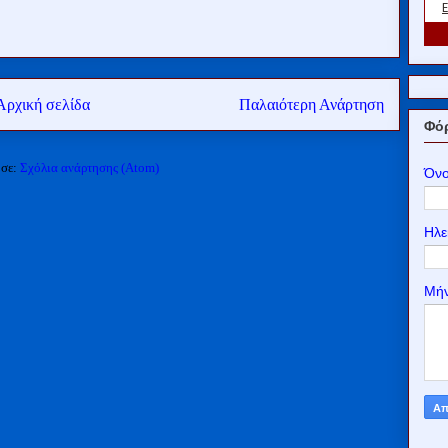
Αρχική σελίδα
Παλαιότερη Ανάρτηση
Φόρ
 σε:
Σχόλια ανάρτησης (Atom)
Όν
Ηλε
Μή