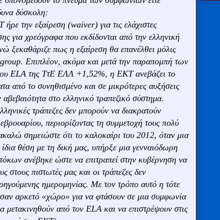
ίτε υπονομεύουν το πνεύμα των συμφωνιών είτε
δυνα δύσκολη:
ήρε την εξαίρεση (waiver) για τις ελάχιστες
ης για χρεόγραφα που εκδίδονται από την ελληνική
ενώ ξεκαθάριζε πως η εξαίρεση θα επανέλθει μόλις
ogroup. Επιπλέον, ακόμα και μετά την παραπομπή των
του ΕLA της ΤτΕ ΕΛΛ +1,52%, η ΕΚΤ ανεβάζει το
τα από το συνηθισμένο και σε μικρότερες αυξήσεις
 αβεβαιότητα στο ελληνικό τραπεζικό σύστημα.
λληνικές τράπεζες δεν μπορούν να διακρατούν
Φεβρουαρίου, περιορίζοντας τη συμμετοχή τους πολύ
ακαλώ σημειώστε ότι το καλοκαίρι του 2012, όταν μια
ίδια θέση με τη δική μας, υπήρξε μια γενναιόδωρη
ντόκων ανέβηκε ώστε να επιτραπεί στην κυβέρνηση να
ς στους πιστωτές μας και οι τράπεζες δεν
οηγούμενης ημερομηνίας. Με τον τρόπο αυτό η τότε
ισαν αρκετό «χώρο» για να φτάσουν σε μια συμφωνία
 να μετακινηθούν από τον ELA και να επιστρέψουν στις