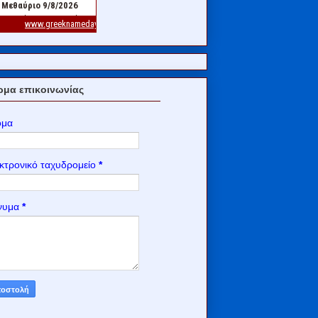
μα επικοινωνίας
ομα
κτρονικό ταχυδρομείο
*
νυμα
*