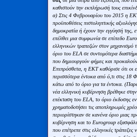
σας
σε μια σειρά από εξελίξεις που ε
καθιστούν την εκπλήρωσή τους επικίν
α) Στις 4 Φεβρουαρίου του 2015 η ΕΚΤ 
προϋποθέσεις πιστοληπτικής αξιολόγησ
δημοκρατία ή έχουν την εγγύησή της, 
επέλθει μια συμφωνία σε επίπεδο Eur
ελληνικών τραπεζών στον μηχανισμό 
όριο του ELA σε συντομότερα διαστήμα
που δημιουργούν φήμες και προκαλούν
Επιπρόσθετα, η ΕΚΤ καθόρισε ότι οι ε
περισσότερα έντοκα από ό,τι στις 18 
κάτω από το όριο για τα έντοκα. (Παρ
νέα ελληνική κυβέρνηση βρέθηκε στην 
επέκταση του ELA, το όριο έκδοσης ε
χρηματοδοτήσει τις αποπληρωμές χρέου
περιορίστηκαν σε κανένα όριο μιας πρ
κυβέρνηση και το Eurogroup εξασφάλ
που επέτρεπε στις ελληνικές τράπεζες