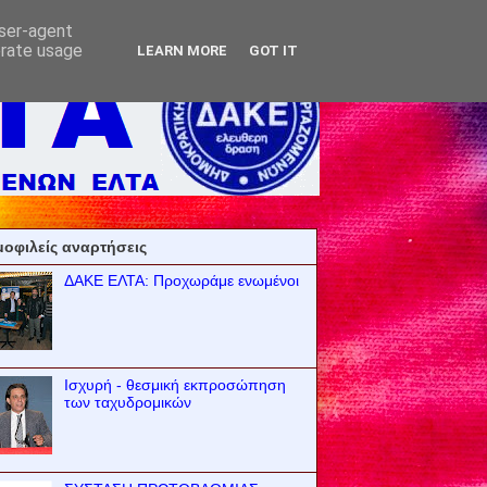
user-agent
erate usage
LEARN MORE
GOT IT
οφιλείς αναρτήσεις
ΔΑΚΕ ΕΛΤΑ: Προχωράμε ενωμένοι
Ισχυρή - θεσμική εκπροσώπηση
των ταχυδρομικών