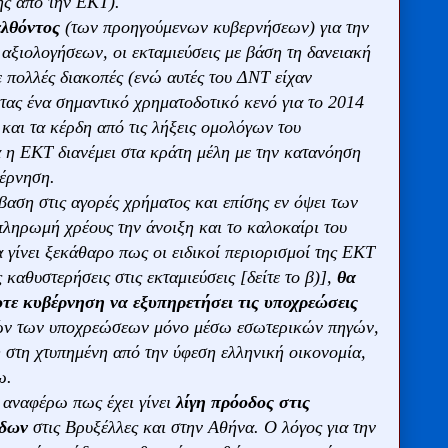
ης από την ΕΚΤ).
ελθόντος
(των προηγούμενων κυβερνήσεων) για την
ξιολογήσεων, οι εκταμιεύσεις με βάση τη δανειακή
πολλές διακοπές (ενώ αυτές του ΔΝΤ είχαν
τας ένα σημαντικό χρηματοδοτικό κενό για το 2014
 και τα κέρδη από τις λήξεις ομολόγων του
η ΕΚΤ διανέμει στα κράτη μέλη με την κατανόηση
βέρνηση.
βαση στις αγορές χρήματος και επίσης εν όψει των
ληρωμή χρέους την άνοιξη και το καλοκαίρι του
 γίνει ξεκάθαρο πως οι ειδικοί περιορισμοί της ΕΚΤ
 καθυστερήσεις στις εκταμιεύσεις [δείτε το β)],
θα
τε κυβέρνηση να εξυπηρετήσει τις υποχρεώσεις
τών των υποχρεώσεων μόνο μέσω εσωτερικών πηγών,
 στη χτυπημένη από την ύφεση ελληνική οικονομία,
ω.
 αναφέρω πως έχει γίνει
λίγη πρόοδος στις
άδων
στις Βρυξέλλες και στην Αθήνα. Ο λόγος για την