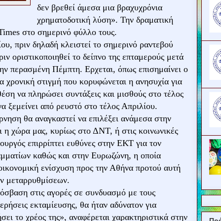
δεν βρεθεί άμεσα μια βραχυχρόνια
χρηματοδοτική λύση». Την δραματική
 Times στο σημερινό φύλλο τους.
ου, πριν δηλαδή κλειστεί το σημερινό ραντεβού
ιν οριστικοποιηθεί το δείπνο της επταμερούς μετά
ην περασμένη Πέμπτη. Ερχεται, όπως επισημαίνει ο
α χρονική στιγμή που κορυφώνεται η ανησυχία για
θέση να πληρώσει συντάξεις και μισθούς στο τέλος
να ξεμείνει από ρευστό στο τέλος Απριλίου.
έρνηση θα αναγκαστεί να επιλέξει ανάμεσα στην
 η χώρα μας, κυρίως στο ΔΝΤ, ή στις κοινωνικές
υργός επιρρίπτει ευθύνες στην ΕΚΤ για τον
αμματίων καθώς και στην Ευρωζώνη, η οποία
οικονομική ενίσχυση προς την Αθήνα προτού αυτή
ών μεταρρυθμίσεων.
ρόσβαση στις αγορές σε συνδυασμό με τους
ερήσεις εκταμίευσης, θα ήταν αδύνατον για
σει το χρέος της», αναφέρεται χαρακτηριστικά στην
Πρ