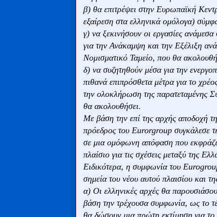
β) θα επιτρέψει στην Ευρωπαϊκή Κεντρ
εξαίρεση στα ελληνικά ομόλογα) σύμφω
γ) να ξεκινήσουν οι εργασίες ανάμεσα
για την Ανάκαμψη και την Εξέλιξη αν
Νομισματικό Ταμείο, που θα ακολουθή
δ) να συζητηθούν μέσα για την ενεργο
πιθανά επιπρόσθετα μέτρα για το χρέο
την ολοκλήρωση της παρατεταμένης Συ
θα ακολουθήσει.
Mε βάση την επί της αρχής αποδοχή της
πρόεδρος του Eurorgroup συγκάλεσε τ
σε μια ομόφωνη απόφαση που εκφράζετ
πλαίσιο για τις σχέσεις μεταξύ της Ελ
Ειδικότερα, η συμφωνία του Eurogrou
σημεία του νέου αυτού πλαισίου και τη
α) Oι ελληνικές αρχές θα παρουσιάσου
βάση την τρέχουσα συμφωνία, ως το τ
θα δώσουν μια πρώτη εκτίμηση για το α