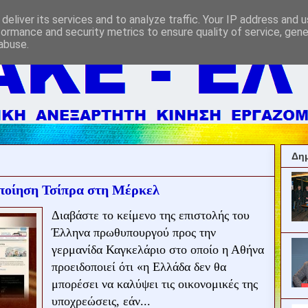
deliver its services and to analyze traffic. Your IP address and 
formance and security metrics to ensure quality of service, gen
abuse.
Δημ
οποίηση Τσίπρα στη Μέρκελ
Διαβάστε το κείμενο της επιστολής του
Έλληνα πρωθυπουργού προς την
γερμανίδα Καγκελάριο στο οποίο η Αθήνα
προειδοποιεί ότι «η Ελλάδα δεν θα
μπορέσει να καλύψει τις οικονομικές της
υποχρεώσεις, εάν...