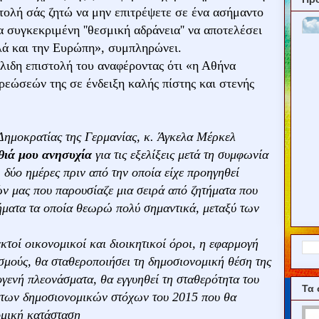
τολή σάς ζητώ να μην επιτρέψετε σε ένα ασήμαντο
 συγκεκριμένη ''θεσμική αδράνεια'' να αποτελέσει
λά και την Ευρώπη», συμπληρώνει.
λιδη επιστολή του αναφέροντας ότι «η Αθήνα
εώσεών της σε ένδειξη καλής πίστης και στενής
ημοκρατίας της Γερμανίας, κ. Άγκελα Μέρκελ
θιά μου ανησυχία
για τις εξελίξεις μετά τη συμφωνία
δύο ημέρες πριν από την οποία είχε προηγηθεί
ν μας που παρουσίαζε μια σειρά από ζητήματα που
τήματα τα οποία θεωρώ πολύ σημαντικά, μεταξύ των
τοί οικονομικοί και διοικητικοί όροι, η εφαρμογή
σμούς, θα σταθεροποιήσει τη δημοσιονομική θέση της
γενή πλεονάσματα, θα εγγυηθεί τη σταθερότητα του
Τα 
η των δημοσιονομικών στόχων του 2015 που θα
μική κατάσταση