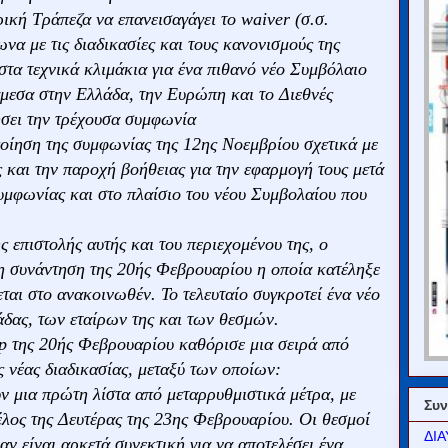
ική Τράπεζα να επανεισαγάγει το waiver (σ.σ.
να με τις διαδικασίες και τους κανονισμούς της
 στα τεχνικά κλιμάκια για ένα πιθανό νέο Συμβόλαιο
άμεσα στην Ελλάδα, την Ευρώπη και το Διεθνές
σει την τρέχουσα συμφωνία
ποίηση της συμφωνίας της 12ης Νοεμβρίου σχετικά με
ς και την παροχή βοήθειας για την εφαρμογή τους μετά
μφωνίας και στο πλαίσιο του νέου Συμβολαίου που
 επιστολής αυτής και του περιεχομένου της, ο
η συνάντηση της 20ής Φεβρουαρίου η οποία κατέληξε
αι στο ανακοινωθέν. Το τελευταίο συγκροτεί ένα νέο
λάδας, των εταίρων της και των θεσμών.
p της 20ής Φεβρουαρίου καθόρισε μια σειρά από
ς νέας διαδικασίας, μεταξύ των οποίων:
ν μια πρώτη λίστα από μεταρρυθμιστικά μέτρα, με
Συν
έλος της Δευτέρας της 23ης Φεβρουαρίου. Οι θεσμοί
ΔΙΑ
ν είναι αρκετά συνεκτική για να αποτελέσει ένα