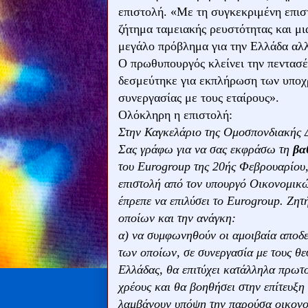
επιστολή. «Με τη συγκεκριμένη επισ
ζήτημα ταμειακής ρευστότητας και μια
μεγάλο πρόβλημα για την Ελλάδα αλ
Ο πρωθυπουργός κλείνει την πεντασέ
δεσμεύτηκε για εκπλήρωση των υποχρ
συνεργασίας με τους εταίρους».
Ολόκληρη η επιστολή:
Στην Καγκελάριο της Ομοσπονδιακής Δ
Σας γράφω για να σας εκφράσω τη
βα
του Eurogroup της 20ής Φεβρουαρίου, 
επιστολή από τον υπουργό Οικονομικώ
έπρεπε να επιλύσει το Eurogroup. Ζη
οποίων και την ανάγκη:
α) να συμφωνηθούν οι αμοιβαία αποδεκ
των οποίων, σε συνεργασία με τους θε
Ελλάδας, θα επιτύχει κατάλληλα πρωτο
χρέους και θα βοηθήσει στην επίτευξ
λαμβάνουν υπόψη την παρούσα οικονο