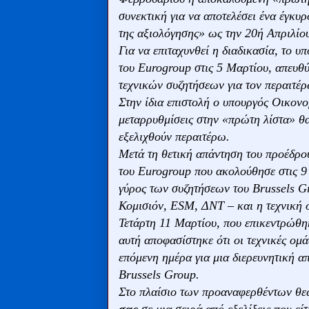
συνεκτική για να αποτελέσει ένα έγκυ
της αξιολόγησης» ως την 20ή Απριλίο
Για να επιταχυνθεί η διαδικασία, το 
του Eurogroup στις 5 Μαρτίου, απευθύ
τεχνικών συζητήσεων για τον περαιτέ
Στην ίδια επιστολή ο υπουργός Οικονο
μεταρρυθμίσεις στην «πρώτη λίστα» θ
εξελιχθούν περαιτέρω.
Μετά τη θετική απάντηση του προέδρου
του Eurogroup που ακολούθησε στις 
γύρος των συζητήσεων του Brussels Gr
Κομισιόν, ESM, ΔΝΤ – και η τεχνική ο
Τετάρτη 11 Μαρτίου, που επικεντρώθηκ
αυτή αποφασίστηκε ότι οι τεχνικές ομ
επόμενη ημέρα για μια διερευνητική α
Brussels Group.
Στο πλαίσιο των προαναφερθέντων θε