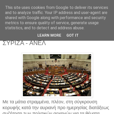
This site uses cookies from Google to deliver its services
and to analyze traffic. Your IP address and user-agent are
shared with Google along with performance and security
metrics to ensure quality of service, generate usage
statistics, and to detect and address abuse.
Τρίτη 27 Σεπτεμβρίου 2016
Ψηφίστηκαν τα προαπαιτούμενα από
LEARN MORE
GOT IT
ΣΥΡΙΖΑ - ΑΝΕΛ
Με τα μάτια στραμμένα, πλέον, στη σύγκρουση
κορυφής κατά την αυριανή προ ημερησίας διατάξεως
συζήτηση των πολιτικών αρχηγών για τα θέματα