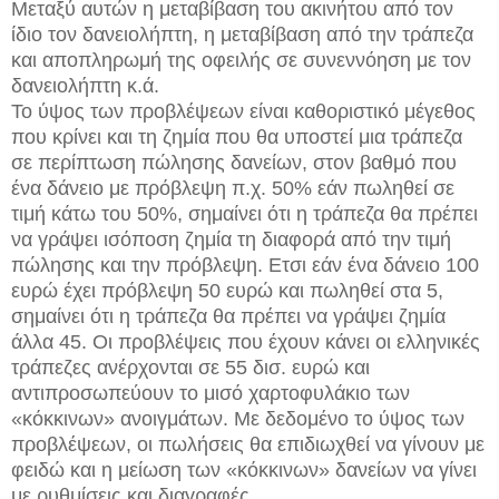
Μεταξύ αυτών η μεταβίβαση του ακινήτου από τον
ίδιο τον δανειολήπτη, η μεταβίβαση από την τράπεζα
και αποπληρωμή της οφειλής σε συνεννόηση με τον
δανειολήπτη κ.ά.
Το ύψος των προβλέψεων είναι καθοριστικό μέγεθος
που κρίνει και τη ζημία που θα υποστεί μια τράπεζα
σε περίπτωση πώλησης δανείων, στον βαθμό που
ένα δάνειο με πρόβλεψη π.χ. 50% εάν πωληθεί σε
τιμή κάτω του 50%, σημαίνει ότι η τράπεζα θα πρέπει
να γράψει ισόποση ζημία τη διαφορά από την τιμή
πώλησης και την πρόβλεψη. Ετσι εάν ένα δάνειο 100
ευρώ έχει πρόβλεψη 50 ευρώ και πωληθεί στα 5,
σημαίνει ότι η τράπεζα θα πρέπει να γράψει ζημία
άλλα 45. Οι προβλέψεις που έχουν κάνει οι ελληνικές
τράπεζες ανέρχονται σε 55 δισ. ευρώ και
αντιπροσωπεύουν το μισό χαρτοφυλάκιο των
«κόκκινων» ανοιγμάτων. Με δεδομένο το ύψος των
προβλέψεων, οι πωλήσεις θα επιδιωχθεί να γίνουν με
φειδώ και η μείωση των «κόκκινων» δανείων να γίνει
με ρυθμίσεις και διαγραφές.