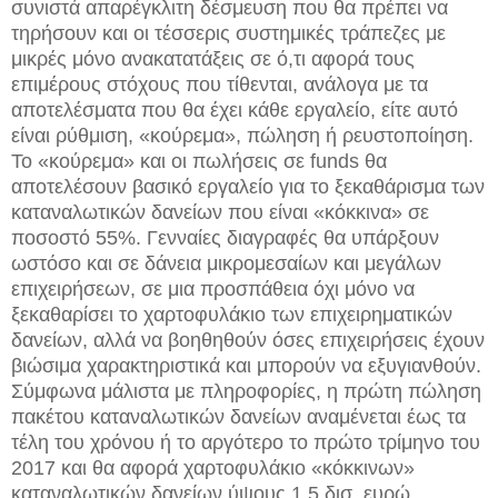
συνιστά απαρέγκλιτη δέσμευση που θα πρέπει να
τηρήσουν και οι τέσσερις συστημικές τράπεζες με
μικρές μόνο ανακατατάξεις σε ό,τι αφορά τους
επιμέρους στόχους που τίθενται, ανάλογα με τα
αποτελέσματα που θα έχει κάθε εργαλείο, είτε αυτό
είναι ρύθμιση, «κούρεμα», πώληση ή ρευστοποίηση.
Το «κούρεμα» και οι πωλήσεις σε funds θα
αποτελέσουν βασικό εργαλείο για το ξεκαθάρισμα των
καταναλωτικών δανείων που είναι «κόκκινα» σε
ποσοστό 55%. Γενναίες διαγραφές θα υπάρξουν
ωστόσο και σε δάνεια μικρομεσαίων και μεγάλων
επιχειρήσεων, σε μια προσπάθεια όχι μόνο να
ξεκαθαρίσει το χαρτοφυλάκιο των επιχειρηματικών
δανείων, αλλά να βοηθηθούν όσες επιχειρήσεις έχουν
βιώσιμα χαρακτηριστικά και μπορούν να εξυγιανθούν.
Σύμφωνα μάλιστα με πληροφορίες, η πρώτη πώληση
πακέτου καταναλωτικών δανείων αναμένεται έως τα
τέλη του χρόνου ή το αργότερο το πρώτο τρίμηνο του
2017 και θα αφορά χαρτοφυλάκιο «κόκκινων»
καταναλωτικών δανείων ύψους 1,5 δισ. ευρώ.