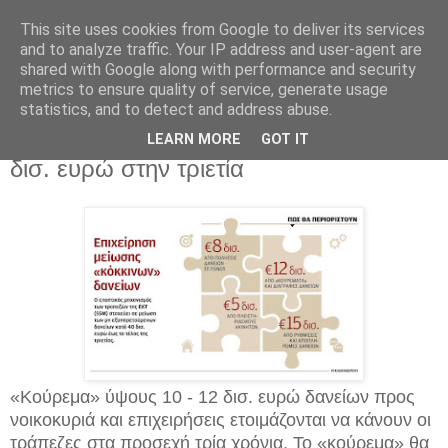
This site uses cookies from Google to deliver its services
and to analyze traffic. Your IP address and user-agent are
shared with Google along with performance and security
metrics to ensure quality of service, generate usage
statistics, and to detect and address abuse.
Σάββατο 10 Σεπτεμβρίου 2016
«Κούρεμα» κόκκινων δανείων 10 - 12
LEARN MORE
GOT IT
δισ. ευρώ στην τριετία
«Κούρεμα» ύψους 10 - 12 δισ. ευρώ δανείων προς
νοικοκυριά και επιχειρήσεις ετοιμάζονται να κάνουν οι
τράπεζες στα προσεχή τρία χρόνια. Το «κούρεμα» θα