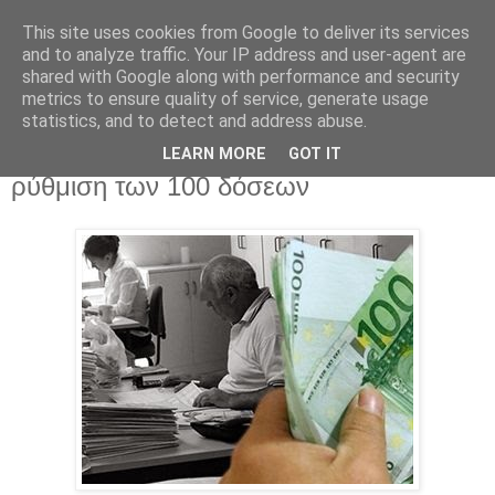
This site uses cookies from Google to deliver its services
and to analyze traffic. Your IP address and user-agent are
shared with Google along with performance and security
metrics to ensure quality of service, generate usage
statistics, and to detect and address abuse.
Τρίτη 25 Νοεμβρίου 2014
Ανοιξε η εφαρμογή του Taxisnet για τη
LEARN MORE
GOT IT
ρύθμιση των 100 δόσεων