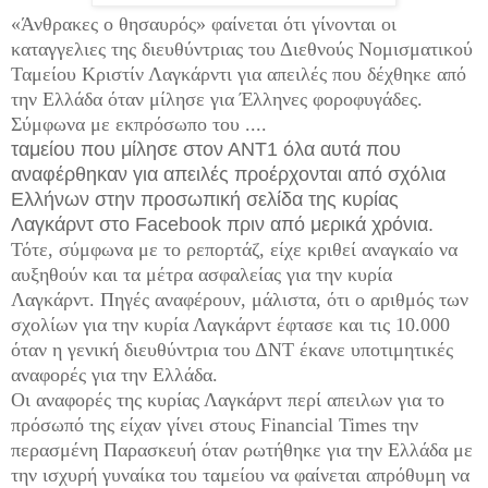
«Άνθρακες ο θησαυρός» φαίνεται ότι γίνονται οι
καταγγελιες της διευθύντριας του Διεθνούς Νομισματικού
Ταμείου Κριστίν Λαγκάρντι για απειλές που δέχθηκε από
την Ελλάδα όταν μίλησε για Έλληνες φοροφυγάδες.
Σύμφωνα με εκπρόσωπο του ....
ταμείου που μίλησε στον ΑΝΤ1 όλα αυτά που
αναφέρθηκαν για απειλές προέρχονται από σχόλια
Ελλήνων στην προσωπική σελίδα της κυρίας
Λαγκάρντ στο Facebook πριν από μερικά χρόνια.
Τότε, σύμφωνα με το ρεπορτάζ, είχε κριθεί αναγκαίο να
αυξηθούν και τα μέτρα ασφαλείας για την κυρία
Λαγκάρντ. Πηγές αναφέρουν, μάλιστα, ότι ο αριθμός των
σχολίων για την κυρία Λαγκάρντ έφτασε και τις 10.000
όταν η γενική διευθύντρια του ΔΝΤ έκανε υποτιμητικές
αναφορές για την Ελλάδα.
Οι αναφορές της κυρίας Λαγκάρντ περί απειλων για το
πρόσωπό της είχαν γίνει στους Financial Times την
περασμένη Παρασκευή όταν ρωτήθηκε για την Ελλάδα με
την ισχυρή γυναίκα του ταμείου να φαίνεται απρόθυμη να