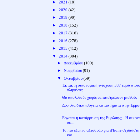
►
2021
(18)
►
2020
(42)
►
2019
(90)
►
2018
(152)
►
2017
(316)
►
2016
(278)
►
2015
(412)
▼
2014
(304)
►
Δεκεμβρίου
(100)
►
Νοεμβρίου
(91)
▼
Οκτωβρίου
(59)
Έκτακτη οικονομική ενίσχυση 587 ευρώ στου
πληγέντες
Θα απολυθούν χωρίς να επιστρέψουν μισθούς
Δύο στα δέκα ισόγεια καταστήματα στην Ερμού
...
Ερχεται η κατάρρευση της Ευρώπης; - Η οικον
σε...
Το πιο έξυπνο αξεσουάρ για iPhone σχεδιάστη
και....