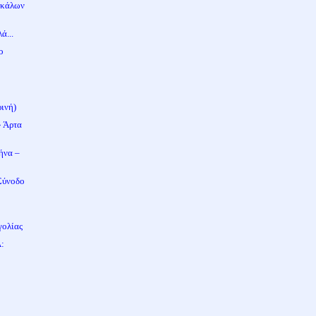
σκάλων
ά...
ο
ινή)
» Άρτα
ήνα –
Σύνοδο
γολίας
Α: