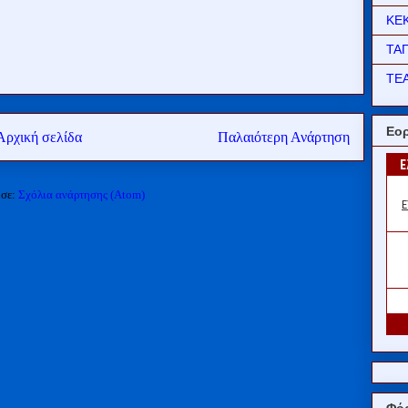
ΚΕ
ΤΑ
ΤΕΑ
Εορ
Αρχική σελίδα
Παλαιότερη Ανάρτηση
 σε:
Σχόλια ανάρτησης (Atom)
Φόρ