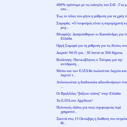
400% πρόστιμο με τις ευλογίες του ΣτΕ - Για 
υπο...
Έως το τέλος του μήνα η ρύθμιση για τα χρέη πρ
Σαμαράς: «Ο τουρισμός είναι η ατμομηχανή κ
μοχ...
Μπαρόζο: Διαψεύσθηκαν οι Κασσάνδρες για τ
Ελλάδα
Οργή Σαμαρά για τη ρύθμιση για τις δόσεις που 
Δωρεάν Wi-Fi για... 30 λεπτά σε 304 δήμους
Βούλτεψη: Πανικόβλητος ο Τσίπρας για την
αντίδραση...
Μέσω και των ΕΛΤΑ θα πωλούνται Λαχεία και
λαχνοί τ...
Απλοποιείται η διαδικασία αδειοδοτήσεων ένα
...
Οι Βρυξέλλες "βάζουν πλάτη" στην Ελλάδα
Τα ΕΛΤΑ στο AppStore!
Πολιτικός σάλος για τους ισχυρισμούς περί
χρηματισ...
Ξεκινά στις 15 Οκτώβρη η διάθεση του πετρελ
θέ...