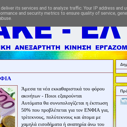
deliver its services and to analyze traffic. Your IP address and 
formance and security metrics to ensure quality of service, gen
abuse.
Δημ
ΝΦΙΑ
Άμεσα τα νέα εκκαθαριστικά του φόρου
Πρ
ακινήτων - Ποιοι εξαιρούνται
Αυτόματα θα συνυπολογίζεται η έκπτωση
50% που προβλέπεται για τον ΕΝΦΙΑ για,
τρίτεκνους, πολύτεκνους και άτομα με
χαμηλά εισοδήματα ή αναπηρία άνω του