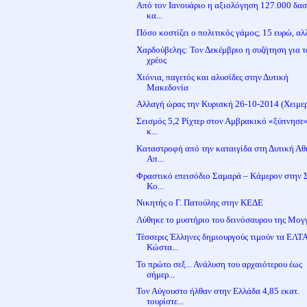
Από τον Ιανουάριο η αξιολόγηση 127.000 δα
κα...
Πόσο κοστίζει ο πολιτικός γάμος; 15 ευρώ, αλλ
Χαρδούβελης: Τον Δεκέμβριο η συζήτηση για τ
χρέος
Χιόνια, παγετός και αλυσίδες στην Δυτική
Μακεδονία
Αλλαγή ώρας την Κυριακή 26-10-2014 (Χειμερ
Σεισμός 5,2 Ρίχτερ στον Αμβρακικό «ξύπνησε
κ...
Καταστροφή από την καταιγίδα στη Δυτική Αθ
Απ...
Φραστικό επεισόδιο Σαμαρά – Κάμερον στην 
Κο...
Νικητής ο Γ. Πατούλης στην ΚΕΔΕ
Λύθηκε το μυστήριο του δεινόσαυρου της Μογ
Τέσσερις Έλληνες δημιουργούς τιμούν τα ΕΛΤ
Κώστα...
Το πρώτο σεξ... Ανάλυση του αρχαιότερου έως
σήμερ...
Τον Αύγουστο ήλθαν στην Ελλάδα 4,85 εκατ.
τουρίστε...