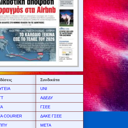
δέσεις
Συνδικάτα
ΥΓΕΙΑ
UNI
ΤΤ
ΑΔΕΔΥ
ΤΑ
ΓΣΕΕ
ΤΑ COURIER
ΔΑΚΕ ΓΣΕΕ
ΠΠΥ
ΜΕΤΑ