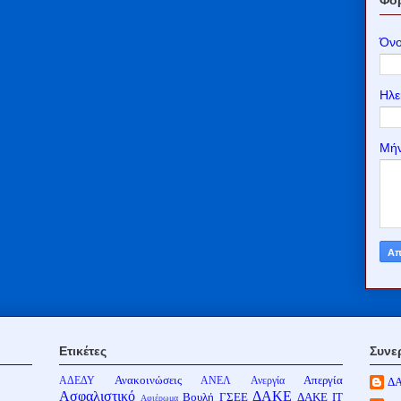
Όν
Ηλε
Μή
Ετικέτες
Συνε
Ανακοινώσεις
Απεργία
ΑΔΕΔΥ
ΑΝΕΛ
Ανεργία
Δ
Ασφαλιστικό
ΔΑΚΕ
Βουλή
ΓΣΕΕ
ΔΑΚΕ ΙΤ
Αφιέρωμα