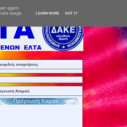
user-agent
erate usage
LEARN MORE
GOT IT
οφιλείς αναρτήσεις
όγνωση Καιρού