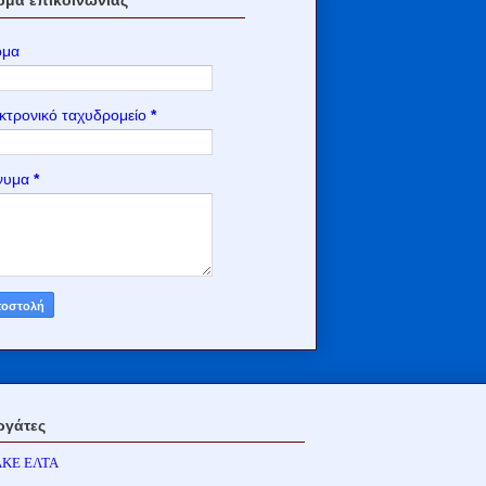
ομα
κτρονικό ταχυδρομείο
*
νυμα
*
ργάτες
ΑΚΕ ΕΛΤΑ