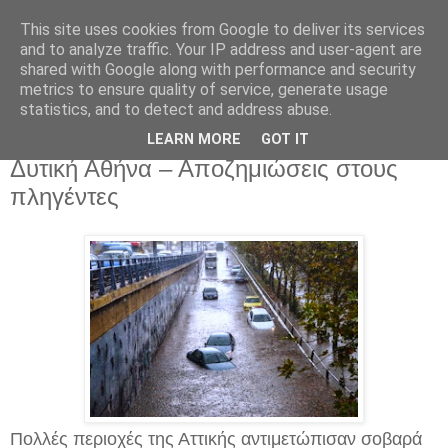
This site uses cookies from Google to deliver its services
and to analyze traffic. Your IP address and user-agent are
shared with Google along with performance and security
metrics to ensure quality of service, generate usage
statistics, and to detect and address abuse.
Σάββατο 25 Οκτωβρίου 2014
Καταστροφή από την καταιγίδα στη
LEARN MORE
GOT IT
Δυτική Αθήνα – Αποζημιώσεις στους
πληγέντες
Πολλές περιοχές της Αττικής αντιμετώπισαν σοβαρά