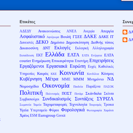
Ετικέτες
Συνε
Ανακοινώσεις
Απεργία
ΑΔΕΔΥ
ΑΝΕΛ
Ανεργία
Δ
Ασφαλιστικό
ΔΑΚΕ
Βουλή
ΓΣΕΕ
ΔΑΚΕ ΙΤ
Αφιέρωμα
Δ
ΔΕΚΟ
Δημόσιο
Δημοσκόπηση
Διεθνής τύπος
Δανειστές
Εκλογές
Δικαιοσύνη
ΔΝΤ
Εκλογική Αλληλογραφία
Ελλάδα
ΕΛΤΑ
ΕΛΤΑ
ΕΚΤ
Εκπαίδευση
ΕΛΤΑ Ενέργεια
Επιχειρήσεις
courier
Ενημέρωση
Επικαιρότητα
Επιστήμη
Εργαζόμενοι
Εργασιακά
Ευρώπη
Ευχές
Καθολικές
Κοινωνία
Καιρός
Κόσμος
Υπηρεσίες
ΚΚΕ
Κονδύλια
Κυβέρνηση
Μέτρα
ΝΔ
ΜΜΜ
Μνημόνιο
ΜΜΕ
Οικονομία
Νομοσχέδιο
Παράξενα
Παιδεία
ΠΑΣΟΚ
Πολιτική
ΠΟΣΤ
Σκάνδαλα
Σκίτσα
Πολιτισμός
Ποτάμι
Συνδικαλισμός
Συντάξεις
ΣΥΡΙΖΑ
Συμβασιούχοι
Ταχυμεταφορές
Τεχνολογία
Τροικα
Σωματεία
Ταμεία
Τουρισμός
Φορολογικά
Υγεία
Φόροι
Υπερταμείο
Φωτογραφία
Χαράτσι
Χρέος
Eurogroup
ESM
Grexit
ς