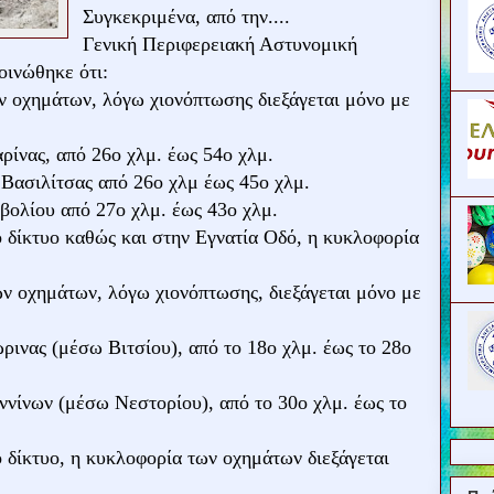
Συγκεκριμένα, από την....
Γενική Περιφερειακή Αστυνομική
οινώθηκε ότι:
 οχημάτων, λόγω χιονόπτωσης διεξάγεται μόνο με
ρίνας, από 26ο χλμ. έως 54ο χλμ.
Βασιλίτσας από 26ο χλμ έως 45ο χλμ.
βολίου από 27ο χλμ. έως 43ο χλμ.
ό δίκτυο καθώς και στην Εγνατία Οδό, η κυκλοφορία
ν οχημάτων, λόγω χιονόπτωσης, διεξάγεται μόνο με
ρινας (μέσω Βιτσίου), από το 18ο χλμ. έως το 28ο
ννίνων (μέσω Νεστορίου), από το 30ο χλμ. έως το
ό δίκτυο, η κυκλοφορία των οχημάτων διεξάγεται