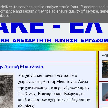
deliver its services and to analyze traffic. Your IP address and 
formance and security metrics to ensure quality of service, gen
abuse.
Δημ
την Δυτική Μακεδονία
Με χιόνια και παγετό «έφτασε» ο
χειμώνας στη Δυτική Μακεδονία. Λόγω
της χιονόπτωσης σε περιοχές των νομών
Γρεβενών, Καστοριά και Φλώρινας η
κυκλοφορία των οχημάτων διεξάγεται με
αλυσίδες.