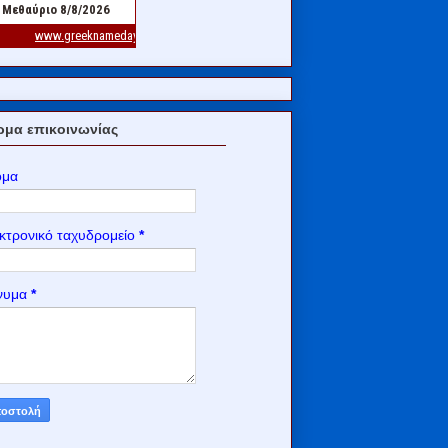
μα επικοινωνίας
ομα
κτρονικό ταχυδρομείο
*
νυμα
*