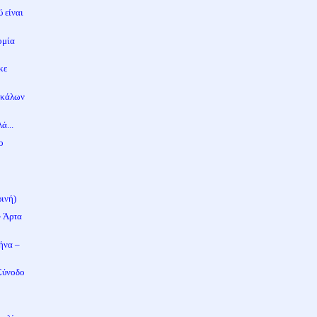
 είναι
ομία
κε
σκάλων
ά...
ο
ινή)
» Άρτα
ήνα –
Σύνοδο