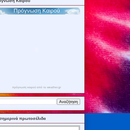
όγνωση Καιρού
πρόγνωση καιρού από το weather.gr
σημερινά πρωτοσέλιδα