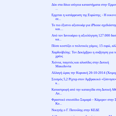
Δύο στα δέκα ισόγεια καταστήματα στην Ερμού
...
Ερχεται η κατάρρευση της Ευρώπης; - Η οικον
σε...
Το πιο έξυπνο αξεσουάρ για iPhone σχεδιάστη
και....
Από τον Ιανουάριο η αξιολόγηση 127.000 δα
κα...
Πόσο κοστίζει ο πολιτικός γάμος; 15 ευρώ, αλλ
Χαρδούβελης: Τον Δεκέμβριο η συζήτηση για τ
χρέος
Χιόνια, παγετός και αλυσίδες στην Δυτική
Μακεδονία
Αλλαγή ώρας την Κυριακή 26-10-2014 (Χειμερ
Σεισμός 5,2 Ρίχτερ στον Αμβρακικό «ξύπνησε
κ...
Καταστροφή από την καταιγίδα στη Δυτική Αθ
Απ...
Φραστικό επεισόδιο Σαμαρά – Κάμερον στην 
Κο...
Νικητής ο Γ. Πατούλης στην ΚΕΔΕ