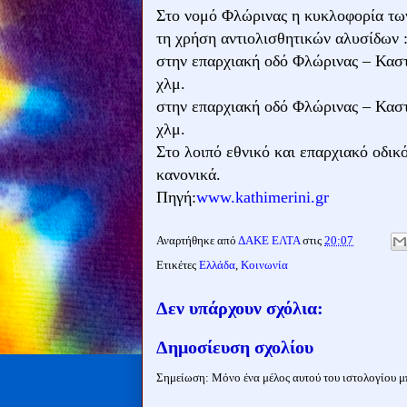
Στο νομό Φλώρινας η κυκλοφορία των
τη χρήση αντιολισθητικών αλυσίδων 
στην επαρχιακή οδό Φλώρινας – Καστ
χλμ.
στην επαρχιακή οδό Φλώρινας – Καστ
χλμ.
Στο λοιπό εθνικό και επαρχιακό οδικ
κανονικά.
Πηγή:
www.kathimerini.gr
Αναρτήθηκε από
ΔΑΚΕ ΕΛΤΑ
στις
20:07
Ετικέτες
Ελλάδα
,
Κοινωνία
Δεν υπάρχουν σχόλια:
Δημοσίευση σχολίου
Σημείωση: Μόνο ένα μέλος αυτού του ιστολογίου μπ