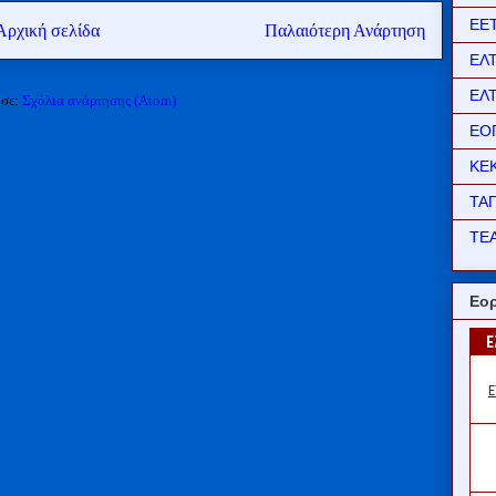
ΕΕ
Αρχική σελίδα
Παλαιότερη Ανάρτηση
ΕΛ
ΕΛ
 σε:
Σχόλια ανάρτησης (Atom)
ΕΟ
ΚΕ
ΤΑ
ΤΕΑ
Εορ