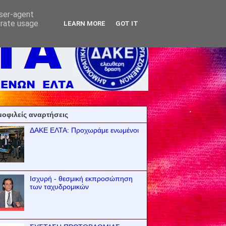
user-agent
erate usage
LEARN MORE
GOT IT
οφιλείς αναρτήσεις
ΔΑΚΕ ΕΛΤΑ: Προχωράμε ενωμένοι
Ισχυρή - θεσμική εκπροσώπηση
των ταχυδρομικών