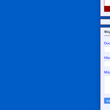
Φόρ
Όν
Ηλε
Μή