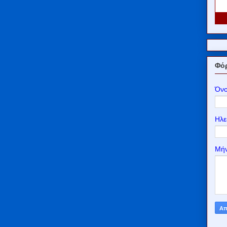
Φόρ
Όν
Ηλε
Μή