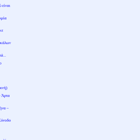
 είναι
ομία
κε
σκάλων
ά...
ο
ινή)
» Άρτα
ήνα –
Σύνοδο