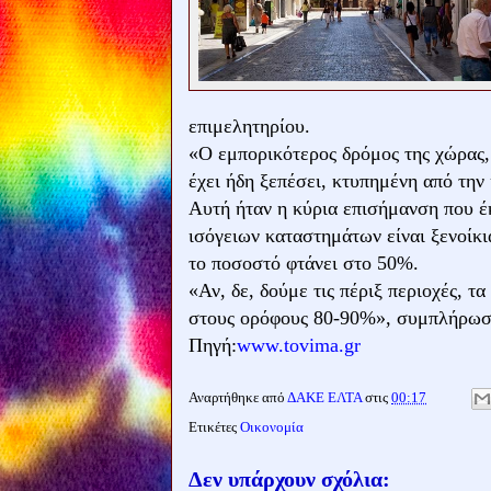
επιμελητηρίου.
«Ο εμπορικότερος δρόμος της χώρας,
έχει ήδη ξεπέσει, κτυπημένη από την
Αυτή ήταν η κύρια επισήμανση που έ
ισόγειων καταστημάτων είναι ξενοίκι
το ποσοστό φτάνει στο 50%.
«Αν, δε, δούμε τις πέριξ περιοχές, τ
στους ορόφους 80-90%», συμπλήρωσ
Πηγή:
www.tovima.gr
Αναρτήθηκε από
ΔΑΚΕ ΕΛΤΑ
στις
00:17
Ετικέτες
Οικονομία
Δεν υπάρχουν σχόλια: