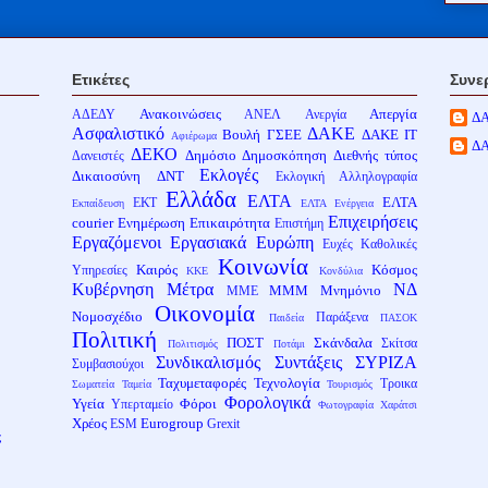
Ετικέτες
Συνε
Ανακοινώσεις
Απεργία
ΑΔΕΔΥ
ΑΝΕΛ
Ανεργία
Δ
Ασφαλιστικό
ΔΑΚΕ
Βουλή
ΓΣΕΕ
ΔΑΚΕ ΙΤ
Αφιέρωμα
Δ
ΔΕΚΟ
Δημόσιο
Δημοσκόπηση
Διεθνής τύπος
Δανειστές
Εκλογές
Δικαιοσύνη
ΔΝΤ
Εκλογική Αλληλογραφία
Ελλάδα
ΕΛΤΑ
ΕΛΤΑ
ΕΚΤ
Εκπαίδευση
ΕΛΤΑ Ενέργεια
Επιχειρήσεις
courier
Ενημέρωση
Επικαιρότητα
Επιστήμη
Εργαζόμενοι
Εργασιακά
Ευρώπη
Ευχές
Καθολικές
Κοινωνία
Καιρός
Κόσμος
Υπηρεσίες
ΚΚΕ
Κονδύλια
Κυβέρνηση
Μέτρα
ΝΔ
ΜΜΜ
Μνημόνιο
ΜΜΕ
Οικονομία
Νομοσχέδιο
Παράξενα
Παιδεία
ΠΑΣΟΚ
Πολιτική
ΠΟΣΤ
Σκάνδαλα
Σκίτσα
Πολιτισμός
Ποτάμι
Συνδικαλισμός
Συντάξεις
ΣΥΡΙΖΑ
Συμβασιούχοι
Ταχυμεταφορές
Τεχνολογία
Τροικα
Σωματεία
Ταμεία
Τουρισμός
Φορολογικά
Υγεία
Φόροι
Υπερταμείο
Φωτογραφία
Χαράτσι
Χρέος
Eurogroup
ESM
Grexit
ς