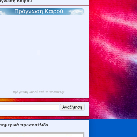
όγνωση Καιρού
πρόγνωση καιρού από το weather.gr
σημερινά πρωτοσέλιδα