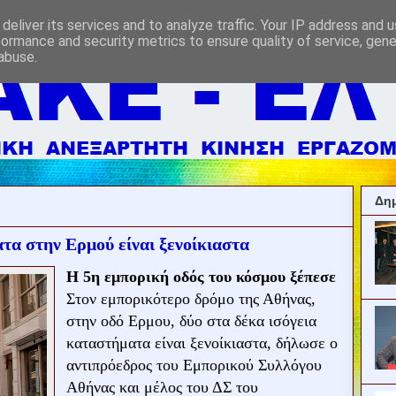
deliver its services and to analyze traffic. Your IP address and 
formance and security metrics to ensure quality of service, gen
abuse.
Δημ
τα στην Ερμού είναι ξενοίκιαστα
Η 5η εμπορική οδός του κόσμου ξέπεσε
Στον εμπορικότερο δρόμο της Αθήνας,
στην οδό Ερμου, δύο στα δέκα ισόγεια
καταστήματα είναι ξενοίκιαστα, δήλωσε ο
αντιπρόεδρος του Εμπορικού Συλλόγου
Αθήνας και μέλος του ΔΣ του