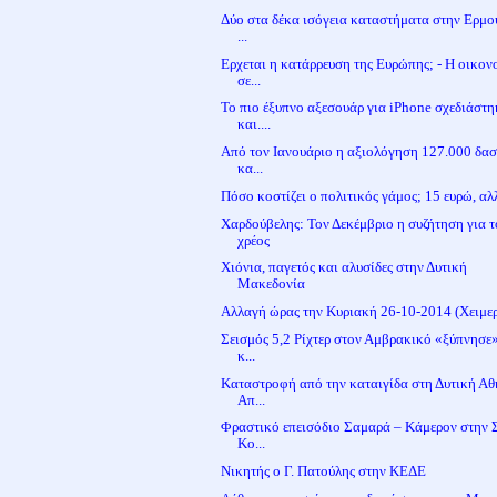
Δύο στα δέκα ισόγεια καταστήματα στην Ερμού
...
Ερχεται η κατάρρευση της Ευρώπης; - Η οικον
σε...
Το πιο έξυπνο αξεσουάρ για iPhone σχεδιάστη
και....
Από τον Ιανουάριο η αξιολόγηση 127.000 δα
κα...
Πόσο κοστίζει ο πολιτικός γάμος; 15 ευρώ, αλλ
Χαρδούβελης: Τον Δεκέμβριο η συζήτηση για τ
χρέος
Χιόνια, παγετός και αλυσίδες στην Δυτική
Μακεδονία
Αλλαγή ώρας την Κυριακή 26-10-2014 (Χειμερ
Σεισμός 5,2 Ρίχτερ στον Αμβρακικό «ξύπνησε
κ...
Καταστροφή από την καταιγίδα στη Δυτική Αθ
Απ...
Φραστικό επεισόδιο Σαμαρά – Κάμερον στην 
Κο...
Νικητής ο Γ. Πατούλης στην ΚΕΔΕ