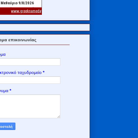
μα επικοινωνίας
ομα
κτρονικό ταχυδρομείο
*
νυμα
*