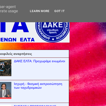
user-agent
erate usage
LEARN MORE
GOT IT
οφιλείς αναρτήσεις
ΔΑΚΕ ΕΛΤΑ: Προχωράμε ενωμένοι
Ισχυρή - θεσμική εκπροσώπηση
των ταχυδρομικών