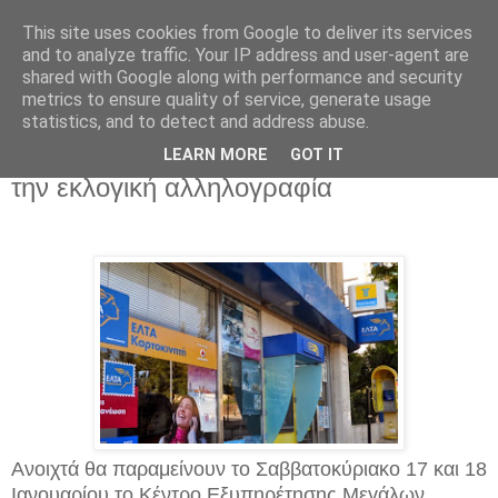
This site uses cookies from Google to deliver its services
and to analyze traffic. Your IP address and user-agent are
shared with Google along with performance and security
metrics to ensure quality of service, generate usage
statistics, and to detect and address abuse.
Τετάρτη 14 Ιανουαρίου 2015
ΕΛΤΑ: Ανοιχτά το Σαββατοκύριακο για
LEARN MORE
GOT IT
την εκλογική αλληλογραφία
Ανοιχτά θα παραμείνουν το Σαββατοκύριακο 17 και 18
Ιανουαρίου το Κέντρο Εξυπηρέτησης Μεγάλων