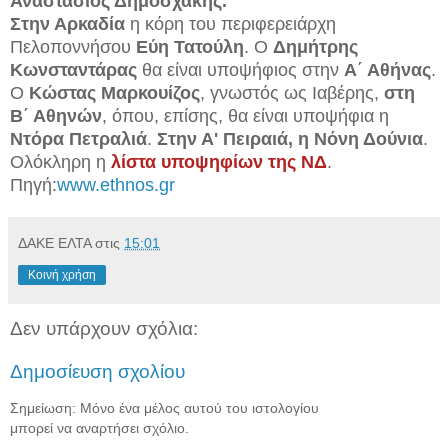
Αναστάσιος Δημοσχάκης.
Στην Αρκαδία
η κόρη του περιφερειάρχη
Πελοποννήσου
Εύη Τατούλη
. Ο
Δημήτρης
Κωνσταντάρας
θα είναι υποψήφιος στην
Α΄ Αθήνας
.
Ο
Κώστας Μαρκουίζος
, γνωστός ως Ιαβέρης,
στη
Β΄ Αθηνών
, όπου, επίσης, θα είναι υποψήφια η
Ντόρα Πετραλιά
.
Στην Α' Πειραιά, η Νόνη Δούνια
.
Ολόκληρη η
λίστα υποψηφίων της ΝΔ
.
Πηγή:
www.ethnos.gr
ΔΑΚΕ ΕΛΤΑ
στις
15:01
Κοινή χρήση
Δεν υπάρχουν σχόλια:
Δημοσίευση σχολίου
Σημείωση: Μόνο ένα μέλος αυτού του ιστολογίου
μπορεί να αναρτήσει σχόλιο.