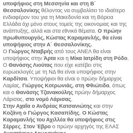
υποψήφιος στη Μεσσηνία και στη Β΄
Θεσσαλονίκης
θέλοντας να συμβολίσει το ιδιαίτερο
ενδιαφέρον του για τη Μακεδονία και τη Βόρεια
Ελλάδα όχι μόνο στους τομείς της οικονομιας και της
ανάπτυξης, αλλά και στα εθνικά θέματα.
Ο πρώην
πρωθυπουργός, Κώστας Καραμανλής, θα είναι
υποψήφιος στην Α΄ Θεσσαλονίκης.
Ο
Γιώργος Νταβρής
από τους ΑΝΕΛ θα είναι
υποψήφιος στην
Άρτα
και η
Μίκα Ιατρίδη στη Ρόδο
.
Ο
Θανάσης Λιούτας
που είχε κατέβει στις
ευρωεκλογές με τη ΝΔ θα είναι υποψήφιος στην
Καρδίτσα
. Υποψήφιοι θα είναι ο πρώην δήμαρχος
Λαμίας,
Γιώργος Κοτρωνιάς, στη Φθιώτιδα
, όπως
και ο
Θανάσης Τζανακούλης
πρώην δήμαρχος
Λάρισας,
στο νομό Λάρισας
.
Στην Αχαΐα ο Ανδρέας Κατσανιώτης
και στην
Κοζάνη ο Γιώργος Κασαπίδης
.
Ο Κώστας
Καραμανλής του Αχιλλέα θα υποψήφιος στις
Σέρρες
.
Στον Έβρο
ο πρώην αρχηγός της ΕΛΑΣ