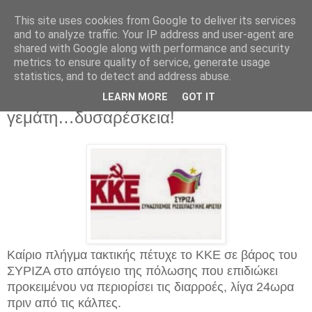
This site uses cookies from Google to deliver its services
and to analyze traffic. Your IP address and user-agent are
shared with Google along with performance and security
metrics to ensure quality of service, generate usage
statistics, and to detect and address abuse.
Δευτέρα 19 Ιανουαρίου 2015
ΚΚΕ Vs ΣΥΡΙΖΑ: Η πλατεία ήταν
LEARN MORE
GOT IT
γεμάτη…δυσαρέσκεια!
Καίριο πλήγμα τακτικής πέτυχε το ΚΚΕ σε βάρος του
ΣΥΡΙΖΑ στο απόγειο της πόλωσης που επιδιώκει
προκειμένου να περιορίσει τις διαρροές, λίγα 24ωρα
πριν από τις κάλπες.