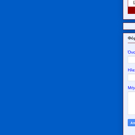
Φόρ
Όν
Ηλε
Μή