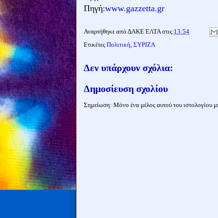
Πηγή:
www.gazzetta.gr
Αναρτήθηκε από
ΔΑΚΕ ΕΛΤΑ
στις
13:54
Ετικέτες
Πολιτική
,
ΣΥΡΙΖΑ
Δεν υπάρχουν σχόλια:
Δημοσίευση σχολίου
Σημείωση: Μόνο ένα μέλος αυτού του ιστολογίου μπ