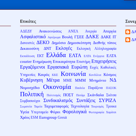
Ετικέτες
Συνε
Ανακοινώσεις
Απεργία
ΑΔΕΔΥ
ΑΝΕΛ
Ανεργία
Δ
Ασφαλιστικό
ΔΑΚΕ
Βουλή
ΓΣΕΕ
ΔΑΚΕ ΙΤ
Αφιέρωμα
Δ
ΔΕΚΟ
Δημόσιο
Δημοσκόπηση
Διεθνής τύπος
Δανειστές
Εκλογές
Δικαιοσύνη
ΔΝΤ
Εκλογική Αλληλογραφία
Ελλάδα
ΕΛΤΑ
ΕΛΤΑ
ΕΚΤ
Εκπαίδευση
ΕΛΤΑ Ενέργεια
Επιχειρήσεις
courier
Ενημέρωση
Επικαιρότητα
Επιστήμη
Εργαζόμενοι
Εργασιακά
Ευρώπη
Ευχές
Καθολικές
Κοινωνία
Καιρός
Κόσμος
Υπηρεσίες
ΚΚΕ
Κονδύλια
Κυβέρνηση
Μέτρα
ΝΔ
ΜΜΜ
Μνημόνιο
ΜΜΕ
Οικονομία
Νομοσχέδιο
Παράξενα
Παιδεία
ΠΑΣΟΚ
Πολιτική
ΠΟΣΤ
Σκάνδαλα
Σκίτσα
Πολιτισμός
Ποτάμι
Συνδικαλισμός
Συντάξεις
ΣΥΡΙΖΑ
Συμβασιούχοι
Ταχυμεταφορές
Τεχνολογία
Τροικα
Σωματεία
Ταμεία
Τουρισμός
Φορολογικά
Υγεία
Φόροι
Υπερταμείο
Φωτογραφία
Χαράτσι
Χρέος
Eurogroup
ESM
Grexit