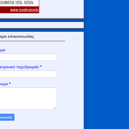
μα επικοινωνίας
ομα
κτρονικό ταχυδρομείο
*
νυμα
*