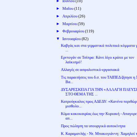
►
Ιουνίου
(10)
►
Μαΐου
(11)
►
Απριλίου
(26)
►
Μαρτίου
(59)
►
Φεβρουαρίου
(119)
▼
Ιανουαρίου
(82)
Καβγάς και στα γερμανικά πολιτικά κόμματα γ
...
Ερντογάν σε Τσίπρα: Κάνε λίγο κράτει με τον
λαϊκισμό!
Αλλαγές σε ασφαλιστικό-εργασιακά
Τις παραιτήσεις του δ.σ. του ΤΑΙΠΕΔ ζήτησε η 
Βα...
ΔΥΣΑΡΕΣΚΕΙΑ ΓΙΑ ΤΗΝ «ΑΛΛΑΓΗ ΠΛΕΥΣ
ΣΤΟ ΘΕΜΑ ΤΗΣ ...
Κατρούγκαλος προς ΑΔΕΔΥ: «Κανένα περιθώρ
μισθολο...
Κύμα κακοκαιρίας έως την Κυριακή - Απαγορε
απ...
Προς πώληση τα υπουργικά αυτοκίνητα
Κ. Καραμανλής - Ντ. Μπακογιάννη: Χαμηλοί 