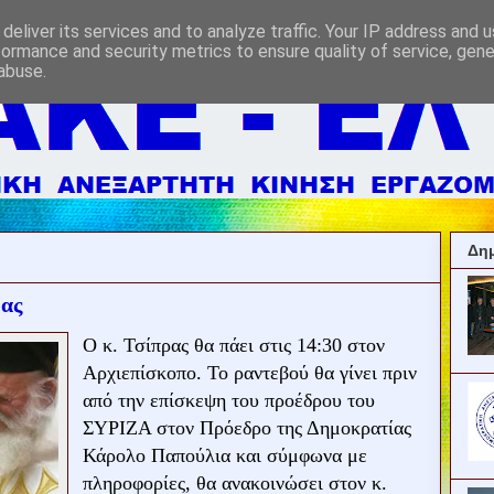
deliver its services and to analyze traffic. Your IP address and 
formance and security metrics to ensure quality of service, gen
abuse.
Δημ
ρας
Ο κ. Τσίπρας θα πάει στις 14:30 στον
Αρχιεπίσκοπο. Το ραντεβού θα γίνει πριν
από την επίσκεψη του προέδρου του
ΣΥΡΙΖΑ στον Πρόεδρο της Δημοκρατίας
Κάρολο Παπούλια και σύμφωνα με
πληροφορίες, θα ανακοινώσει στον κ.