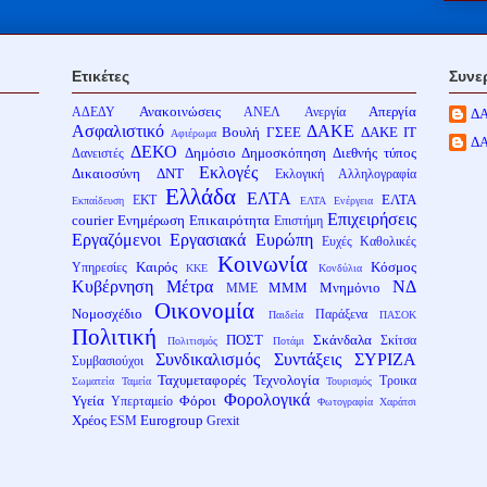
Ετικέτες
Συνε
Ανακοινώσεις
Απεργία
ΑΔΕΔΥ
ΑΝΕΛ
Ανεργία
Δ
Ασφαλιστικό
ΔΑΚΕ
Βουλή
ΓΣΕΕ
ΔΑΚΕ ΙΤ
Αφιέρωμα
Δ
ΔΕΚΟ
Δημόσιο
Δημοσκόπηση
Διεθνής τύπος
Δανειστές
Εκλογές
Δικαιοσύνη
ΔΝΤ
Εκλογική Αλληλογραφία
Ελλάδα
ΕΛΤΑ
ΕΛΤΑ
ΕΚΤ
Εκπαίδευση
ΕΛΤΑ Ενέργεια
Επιχειρήσεις
courier
Ενημέρωση
Επικαιρότητα
Επιστήμη
Εργαζόμενοι
Εργασιακά
Ευρώπη
Ευχές
Καθολικές
Κοινωνία
Καιρός
Κόσμος
Υπηρεσίες
ΚΚΕ
Κονδύλια
Κυβέρνηση
Μέτρα
ΝΔ
ΜΜΜ
Μνημόνιο
ΜΜΕ
Οικονομία
Νομοσχέδιο
Παράξενα
Παιδεία
ΠΑΣΟΚ
Πολιτική
ΠΟΣΤ
Σκάνδαλα
Σκίτσα
Πολιτισμός
Ποτάμι
Συνδικαλισμός
Συντάξεις
ΣΥΡΙΖΑ
Συμβασιούχοι
Ταχυμεταφορές
Τεχνολογία
Τροικα
Σωματεία
Ταμεία
Τουρισμός
Φορολογικά
Υγεία
Φόροι
Υπερταμείο
Φωτογραφία
Χαράτσι
Χρέος
Eurogroup
ESM
Grexit