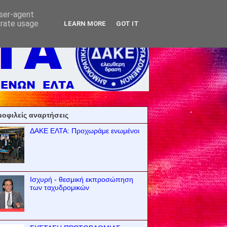
user-agent
erate usage
LEARN MORE
GOT IT
οφιλείς αναρτήσεις
ΔΑΚΕ ΕΛΤΑ: Προχωράμε ενωμένοι
Ισχυρή - θεσμική εκπροσώπηση
των ταχυδρομικών