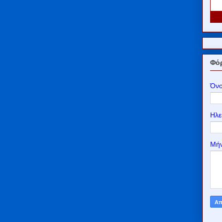
Φόρ
Όν
Ηλε
Μή