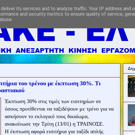
deliver its services and to analyze traffic. Your IP address and 
formance and security metrics to ensure quality of service, gen
abuse.
Δημ
σιτήρια του τρένου με έκπτωση 30%. Τι
ροαστιακού
Έκπτωση 30% στις τιμές των εισιτηρίων σε
όσους προτίθενται να ταξιδέψουν με τρένο για να
ασκήσουν το εκλογικό τους δικαίωμα,
ανακοίνωσε την Τρίτη (13/01) η ΤΡΑΙΝΟΣΕ.
Η έκπτωση αφορά εισιτήρια για ταξίδι απλής