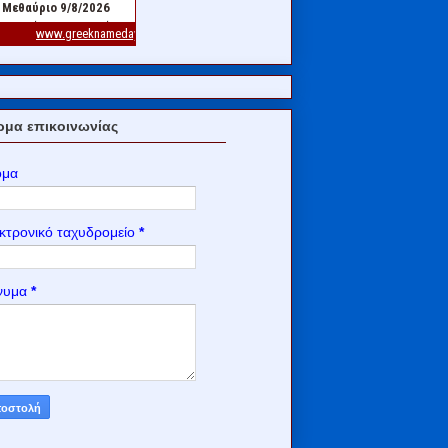
μα επικοινωνίας
ομα
κτρονικό ταχυδρομείο
*
νυμα
*