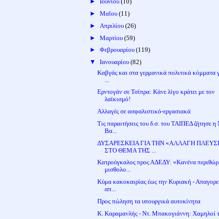
►
Ιουνίου
(10)
►
Μαΐου
(11)
►
Απριλίου
(26)
►
Μαρτίου
(59)
►
Φεβρουαρίου
(119)
▼
Ιανουαρίου
(82)
Καβγάς και στα γερμανικά πολιτικά κόμματα γ
...
Ερντογάν σε Τσίπρα: Κάνε λίγο κράτει με τον
λαϊκισμό!
Αλλαγές σε ασφαλιστικό-εργασιακά
Τις παραιτήσεις του δ.σ. του ΤΑΙΠΕΔ ζήτησε η 
Βα...
ΔΥΣΑΡΕΣΚΕΙΑ ΓΙΑ ΤΗΝ «ΑΛΛΑΓΗ ΠΛΕΥΣ
ΣΤΟ ΘΕΜΑ ΤΗΣ ...
Κατρούγκαλος προς ΑΔΕΔΥ: «Κανένα περιθώρ
μισθολο...
Κύμα κακοκαιρίας έως την Κυριακή - Απαγορε
απ...
Προς πώληση τα υπουργικά αυτοκίνητα
Κ. Καραμανλής - Ντ. Μπακογιάννη: Χαμηλοί 