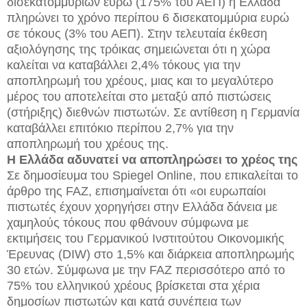
δισεκατομμυρίων ευρώ (175% του ΑΕΠ) η Ελλάδα
πληρώνει το χρόνο περίπου 6 δισεκατομμύρια ευρώ
σε τόκους (3% του ΑΕΠ). Στην τελευταία έκθεση
αξιολόγησης της τρόικας σημειώνεται ότι η χώρα
καλείται να καταβάλλει 2,4% τόκους για την
αποπληρωμή του χρέους, μιας και το μεγαλύτερο
μέρος του αποτελείται στο μεταξύ από πιστώσεις
(στήριξης) διεθνών πιστωτών. Σε αντίθεση η Γερμανία
καταβάλλει επιτόκιο περίπου 2,7% για την
αποπληρωμή του χρέους της.
H Ελλάδα αδυνατεί να αποπληρώσει το χρέος της
Σε δημοσίευμα του Spiegel Online, που επικαλείται το
άρθρο της FAZ, επισημαίνεται ότι «οι ευρωπαίοι
πιστωτές έχουν χορηγήσει στην Ελλάδα δάνεια με
χαμηλούς τόκους που φθάνουν σύμφωνα με
εκτιμήσεις του Γερμανικού Ινστιτούτου Οικονομικής
Έρευνας (DIW) στο 1,5% και διάρκεια αποπληρωμής
30 ετών. Σύμφωνα με την FAZ περισσότερο από το
75% του ελληνικού χρέους βρίσκεται στα χέρια
δημοσίων πιστωτών και κατά συνέπεια των