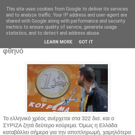
This site uses cookies from Google to deliver its services
and to analyze traffic. Your IP address and user-agent are
shared with Google along with performance and security
metrics to ensure quality of service, generate usage
statistics, and to detect and address abuse.
Κυριακή 4 Ιανουαρίου 2015
FAZ: Το ελληνικό χρέος είναι σχετικά
LEARN MORE
GOT IT
φθηνό
Το ελληνικό χρέος ανέρχεται στα 322 δισ. και ο
ΣΥΡΙΖΑ ζητά δεύτερο κούρεμα. Όμως η Ελλάδα
καταβάλλει σήμερα για την αποπληρωμή, χαμηλότερα