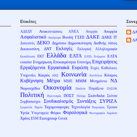
Ετικέτες
Συνε
Ανακοινώσεις
Απεργία
ΑΔΕΔΥ
ΑΝΕΛ
Ανεργία
Δ
Ασφαλιστικό
ΔΑΚΕ
Βουλή
ΓΣΕΕ
ΔΑΚΕ ΙΤ
Αφιέρωμα
Δ
ΔΕΚΟ
Δημόσιο
Δημοσκόπηση
Διεθνής τύπος
Δανειστές
Εκλογές
Δικαιοσύνη
ΔΝΤ
Εκλογική Αλληλογραφία
Ελλάδα
ΕΛΤΑ
ΕΛΤΑ
ΕΚΤ
Εκπαίδευση
ΕΛΤΑ Ενέργεια
Επιχειρήσεις
courier
Ενημέρωση
Επικαιρότητα
Επιστήμη
Εργαζόμενοι
Εργασιακά
Ευρώπη
Ευχές
Καθολικές
Κοινωνία
Καιρός
Κόσμος
Υπηρεσίες
ΚΚΕ
Κονδύλια
Κυβέρνηση
Μέτρα
ΝΔ
ΜΜΜ
Μνημόνιο
ΜΜΕ
Οικονομία
Νομοσχέδιο
Παράξενα
Παιδεία
ΠΑΣΟΚ
Πολιτική
ΠΟΣΤ
Σκάνδαλα
Σκίτσα
Πολιτισμός
Ποτάμι
Συνδικαλισμός
Συντάξεις
ΣΥΡΙΖΑ
Συμβασιούχοι
Ταχυμεταφορές
Τεχνολογία
Τροικα
Σωματεία
Ταμεία
Τουρισμός
Φορολογικά
Υγεία
Φόροι
Υπερταμείο
Φωτογραφία
Χαράτσι
Χρέος
Eurogroup
ESM
Grexit