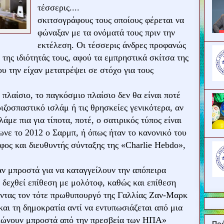
τέσσερις....
σκιτσογράφους τους οποίους φέρεται να
φώναξαν με τα ονόματά τους πριν την
εκτέλεση. Οι τέσσερις άνδρες προφανώς
ης ιδιότητάς τους, αφού τα εμπρηστικά σκίτσα της
ου την είχαν μετατρέψει σε στόχο για τους
πλαίσιο, το παγκόσμιο πλαίσιο δεν θα είναι ποτέ
ιζοσπαστικό ισλάμ ή τις θρησκείες γενικότερα, αν
άμε πια για τίποτα, ποτέ, ο σατιρικός τύπος είναι
νε το 2012 ο Σαρμπ, ή όπως ήταν το κανονικό του
φος και διευθυντής σύνταξης της «Charlie Hebdo»,
αν μπροστά για να καταγγείλουν την απόπειρα
 δεχθεί επίθεση με μολότοφ, καθώς και επίθεση
ώντας τον τότε πρωθυπουργό της Γαλλίας Ζαν-Μαρκ
και τη δημοκρατία αντί να εντυπωσιάζεται από μια
λώνουν μπροστά από την πρεσβεία των ΗΠΑ»
Πρ