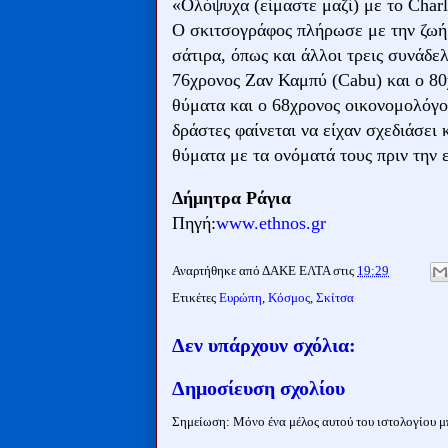
«Ολόψυχα (είμαστε μαζί) με το Char
Ο σκιτσογράφος πλήρωσε με την ζωή 
σάτιρα, όπως και άλλοι τρεις συνάδ
76χρονος Ζαν Καμπύ (Cabu) και ο 80
θύματα και ο 68χρονος οικονομολόγ
δράστες φαίνεται να είχαν σχεδιάσει
θύματα με τα ονόματά τους πριν την 
Δήμητρα Ράγια
Πηγή:
www.ethnos.gr
Αναρτήθηκε από
ΔΑΚΕ ΕΛΤΑ
στις
19:29
Ετικέτες
Ευρώπη
,
Κόσμος
,
Σκίτσα
Δεν υπάρχουν σχόλια:
Δημοσίευση σχολίου
Σημείωση: Μόνο ένα μέλος αυτού του ιστολογίου μπ