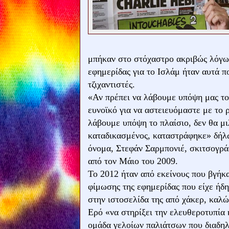
μπήκαν στο στόχαστρο ακριβώς λόγω τ
εφημερίδας για το Ισλάμ ήταν αυτά π
τζιχαντιστές.
«Αν πρέπει να λάβουμε υπόψη μας το 
ευνοϊκό για να αστειευόμαστε με το ρ
λάβουμε υπόψη το πλαίσιο, δεν θα μιλ
καταδικασμένος, καταστράφηκε» δήλω
όνομα, Στεφάν Σαρμπονιέ, σκιτσογρά
από τον Μάιο του 2009.
Το 2012 ήταν από εκείνους που βγήκ
φίμωσης της εφημερίδας που είχε ήδη
στην ιστοσελίδα της από χάκερ, καλ
Ερό «να στηρίξει την ελευθεροτυπία 
ομάδα γελοίων παλιάτσων που διαδη