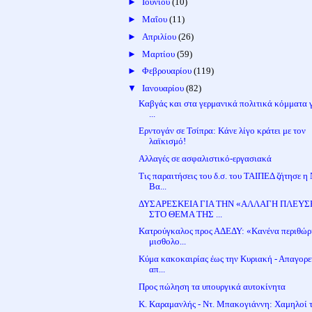
►
Ιουνίου
(10)
►
Μαΐου
(11)
►
Απριλίου
(26)
►
Μαρτίου
(59)
►
Φεβρουαρίου
(119)
▼
Ιανουαρίου
(82)
Καβγάς και στα γερμανικά πολιτικά κόμματα γ
...
Ερντογάν σε Τσίπρα: Κάνε λίγο κράτει με τον
λαϊκισμό!
Αλλαγές σε ασφαλιστικό-εργασιακά
Τις παραιτήσεις του δ.σ. του ΤΑΙΠΕΔ ζήτησε η 
Βα...
ΔΥΣΑΡΕΣΚΕΙΑ ΓΙΑ ΤΗΝ «ΑΛΛΑΓΗ ΠΛΕΥΣ
ΣΤΟ ΘΕΜΑ ΤΗΣ ...
Κατρούγκαλος προς ΑΔΕΔΥ: «Κανένα περιθώρ
μισθολο...
Κύμα κακοκαιρίας έως την Κυριακή - Απαγορε
απ...
Προς πώληση τα υπουργικά αυτοκίνητα
Κ. Καραμανλής - Ντ. Μπακογιάννη: Χαμηλοί 