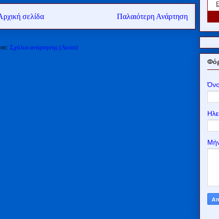
Αρχική σελίδα
Παλαιότερη Ανάρτηση
 σε:
Σχόλια ανάρτησης (Atom)
Φόρ
Όν
Ηλε
Μή