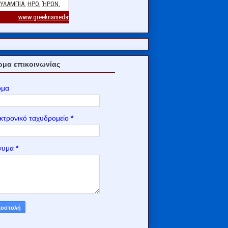
μα επικοινωνίας
ομα
κτρονικό ταχυδρομείο
*
νυμα
*