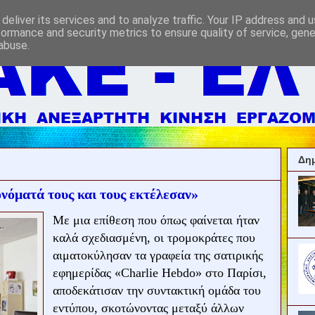
deliver its services and to analyze traffic. Your IP address and 
formance and security metrics to ensure quality of service, gen
abuse.
Δημ
νόματά τους και τους εκτέλεσαν»
Με μια επίθεση που όπως φαίνεται ήταν
καλά σχεδιασμένη, οι τρομοκράτες που
αιματοκύλησαν τα γραφεία της σατιρικής
εφημερίδας «Charlie Hebdo» στο Παρίσι,
αποδεκάτισαν την συντακτική ομάδα του
εντύπου, σκοτώνοντας μεταξύ άλλων