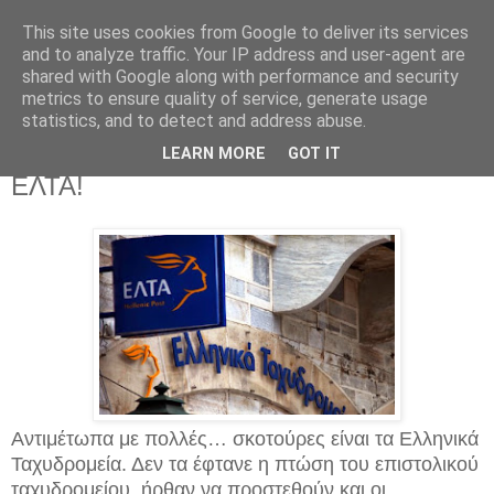
This site uses cookies from Google to deliver its services
and to analyze traffic. Your IP address and user-agent are
shared with Google along with performance and security
metrics to ensure quality of service, generate usage
statistics, and to detect and address abuse.
Δευτέρα 1 Δεκεμβρίου 2014
Η τρόικα έβαλε στο στόχαστρο και τα
LEARN MORE
GOT IT
ΕΛΤΑ!
Αντιμέτωπα με πολλές… σκοτούρες είναι τα Ελληνικά
Ταχυδρομεία. Δεν τα έφτανε η πτώση του επιστολικού
ταχυδρομείου, ήρθαν να προστεθούν και οι