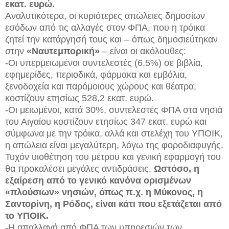
εκατ. ευρώ.
Αναλυτικότερα, οι κυριότερες απώλειες δημοσίων
εσόδων από τις αλλαγές στον ΦΠΑ, που η τρόικα
ζητεί την κατάργησή τους και – όπως δημοσιεύτηκαν
στην
«Ναυτεμπορική»
– είναι οι ακόλουθες:
-Οι υπερμειωμένοι συντελεστές (6,5%) σε βιβλία,
εφημερίδες, περιοδικά, φάρμακα και εμβόλια,
ξενοδοχεία και παρόμοιους χώρους και θέατρα,
κοστίζουν ετησίως 528,2 εκατ. ευρώ.
-Οι μειωμένοι, κατά 30%, συντελεστές ΦΠΑ στα νησιά
του Αιγαίου κοστίζουν ετησίως 347 εκατ. ευρώ και
σύμφωνα με την τρόικα, αλλά και στελέχη του ΥΠΟΙΚ,
η απώλεια είναι μεγαλύτερη, λόγω της φοροδιαφυγής.
Τυχόν υιοθέτηση του μέτρου και γενική εφαρμογή του
θα προκαλέσει μεγάλες αντιδράσεις.
Ωστόσο, η
εξαίρεση από το γενικό κανόνα ορισμένων
«πλούσιων» νησιών, όπως π.χ. η Μύκονος, η
Σαντορίνη, η Ρόδος, είναι κάτι που εξετάζεται από
το ΥΠΟΙΚ.
-Η απαλλαγή από ΦΠΑ των υπηρεσιών των