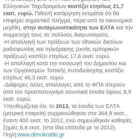
Ελληνικών Ταχυδρομείων
κοστίζει ετησίως 21,7
εκατ. ευρώ.
Πιθανή κατάργηση εκτιμάται ότι θα
επιφέρει σημαντικό πλήγμα, πέρα από τα οικονομικά
μεγέθη,
στην ανταγωνιστικότητα των ΕΛΤΑ
και την
συμμετοχή τους σε πολλούς διαγωνισμούς.
-Η απαλλαγή των πράξεων των εθνικών δικτύων
ραδιοφωνίας και τηλεόρασης (εκτός εμπορικών
πράξεων) κοστίζει ετησίως 17,6 εκατ. ευρώ.
-Η απαλλαγή κατά την εισαγωγή του Δημοσίου και
των Οργανισμών Τοπικής Αυτοδιοίκησης κοστίζει
ετησίως 46,3 εκατ. ευρώ.
-Διάφορες άλλες απαλλαγές από το ΦΠΑ στερούν
από τον προϋπολογισμό συνολικά έσοδα ύψους 8,9
εκατ. ευρώ.
Υπενθυμίζεται ότι, το
2013,
τα έσοδα των ΕΛΤΑ
(μητρική εταιρεία) συρρικνώθηκαν στα 364,9 εκατ.,
έναντι 400 εκατ. το 2012, ενώ σημειώθηκαν καθαρές
ζημιές 6,8 εκατ. (στα ίδια επίπεδα με το 2012).
Πηγή:
www.dimokratiki.gr