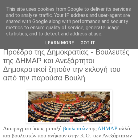
This site uses cookies from Google to deliver its services
and to analyze traffic. Your IP address and user-agent are
shared with Google along with performance and security
metrics to ensure quality of service, generate usage
statistics, and to detect and address abuse.
Πέμπτη 4 Δεκεμβρίου 2014
Χαμός με τις "ζυμώσεις" για τον
LEARN MORE
GOT IT
Προέδρο της Δημοκρατίας - Βουλευτές
της ΔΗΜΑΡ και Ανεξάρτητοι
Δημοκρατικοί ζητούν την εκλογή του
από την παρούσα Βουλή
Διαπραγματεύσεις μεταξύ
βουλευτών
της
ΔΗΜΑΡ
αλλά
και βουλευτών που ανήκουν στην Κ.Ο. των Ανεξάρτητων