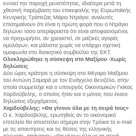
ευνοεί την παροχή ρευστότητας, ιδιαίτερα μετά τη
χθεσινή παρέμβαση του επικεφαλής της Ευρωπαϊκής
Κεντρικής Τράπεζας Μάριο Ντράγκι: αναλυτές
επισημαίνουν ότι είναι η πρώτη φορά που ο Ντράγκι
δηλώνει τόσο απερίφραστα ότι είναι αποφασισμένος
να προχωρήσει, αν χρειαστεί, σε μαζικές αγορές
ομολόγων, και μάλιστα χωρίς να υπάρχει σχετική
ομοφωνία στο διοικητικό συμβούλιο της ΕΚΤ.
Ολοκληρώθηκε η σύσκεψη στο Μαξίμου -Χωρίς
δηλώσεις
Δύο ώρες κράτησε η σύσκεψη στο Μέγαρο Μαξίμου
του Αντώνη Σαμαρά με τον Ευάγγελο Βενιζέλο, στην
οποία συμμετείχε και ο υπουργός Οικονομικών Γκίκας
Χαρδούβελης, ο οποίος ήταν και ο μόνος που έκανε
δηλώσεις εξερχόμενος.
Χαρδούβελης: «Θα γίνουν όλα με τη σειρά τους»
Ο κ. Χαρδούβελης, ερωτηθείς αν το οικονομικό
επιτελείο θα αποστείλει σήμερα στην Τρόικα το e-mail
με τις απαντήσεις και τις θέσεις της ελληνικής
πλευράς, απάντησε: «Θα γίνουν όλα με τη σειρά