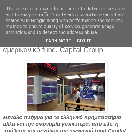
This site uses cookies from Google to deliver its services
and to analyze traffic. Your IP address and user-agent are
shared with Google along with performance and security
metrics to ensure quality of service, generate usage
statistics, and to detect and address abuse.
Δευτέρα 15 Δεκεμβρίου 2014
Αποχωρεί σταδιακά από την Ελλάδα το
LEARN MORE
GOT IT
αμερικανικό fund, Capital Group
Μεγάλο πλήγμα για το ελληνικό Χρηματιστήριο
αλλά και την οικονομία γενικότερα, αποτελεί η
πρόθεση του μεγάλου αμερικανικού fund Capital