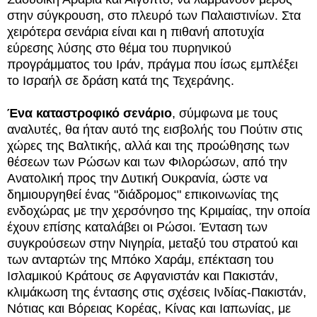
στην σύγκρουση, στο πλευρό των Παλαιστινίων. Στα
χειρότερα σενάρια είναι και η πιθανή αποτυχία
εύρεσης λύσης στο θέμα του πυρηνικού
προγράμματος του Ιράν, πράγμα που ίσως εμπλέξει
το Ισραήλ σε δράση κατά της Τεχεράνης.
Ένα καταστροφικό σενάριο
, σύμφωνα με τους
αναλυτές, θα ήταν αυτό της εισβολής του Πούτιν στις
χώρες της Βαλτικής, αλλά και της προώθησης των
θέσεων των Ρώσων και των Φιλορώσων, από την
Ανατολική προς την Δυτική Ουκρανία, ώστε να
δημιουργηθεί ένας "διάδρομος" επικοινωνίας της
ενδοχώρας με την χερσόνησο της Κριμαίας, την οποία
έχουν επίσης καταλάβει οι Ρώσοι. Ένταση των
συγκρούσεων στην Νιγηρία, μεταξύ του στρατού και
των ανταρτών της Μπόκο Χαράμ, επέκταση του
Ισλαμικού Κράτους σε Αφγανιστάν και Πακιστάν,
κλιμάκωση της έντασης στις σχέσεις Ινδίας-Πακιστάν,
Νότιας και Βόρειας Κορέας, Κίνας και Ιαπωνίας, με