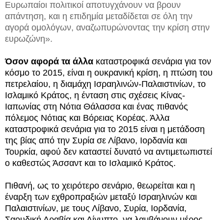
Ευρωπαίοι πολιτικοί αποτυγχάνουν να βρουν
απάντηση, και η επιδημία μεταδίδεται σε όλη την
αγορά ομολόγων, αναζωπυρώνοντας την κρίση στην
ευρωζώνη
».
Όσον αφορά τα άλλα
καταστροφικά σενάρια για τον
κόσμο το 2015, είναι η ουκρανική κρίση, η πτώση του
πετρελαίου, η διαμάχη Ισραηλινών-Παλαιστινίων, το
Ισλαμικό Κράτος, η ένταση στις σχέσεις Κίνας-
Ιαπωνίας στη Νότια Θάλασσα και ένας πιθανός
πόλεμος Νότιας και Βόρειας Κορέας. Άλλα
καταστροφικά σενάρια για το 2015 είναι η μετάδοση
της βίας από την Συρία σε Λίβανο, Ιορδανία και
Τουρκία, αφού δεν καταστεί δυνατό να αντιμετωπιστεί
ο καθεστώς Άσσαντ και το Ισλαμικό Κράτος.
Πιθανή, ως το χειρότερο σενάριο, θεωρείται και η
έναρξη των εχθροπραξιών μεταξύ Ισραηλινών και
Παλαιστινίων, με τους Λίβανο, Συρία, Ιορδανία,
Σαουδική Αραβία και Αίγυπτο, να λαμβάνουν μέρος