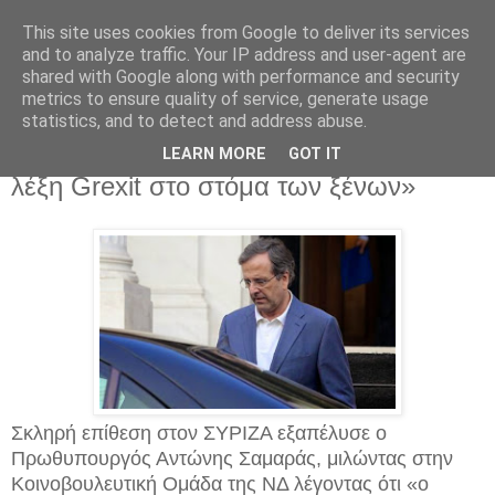
This site uses cookies from Google to deliver its services
and to analyze traffic. Your IP address and user-agent are
shared with Google along with performance and security
metrics to ensure quality of service, generate usage
statistics, and to detect and address abuse.
Πέμπτη 11 Δεκεμβρίου 2014
Σαμαράς: «Ο ΣΥΡΙΖΑ ξαναφέρνει τη
LEARN MORE
GOT IT
λέξη Grexit στο στόμα των ξένων»
Σκληρή επίθεση στον ΣΥΡΙΖΑ εξαπέλυσε ο
Πρωθυπουργός Αντώνης Σαμαράς, μιλώντας στην
Κοινοβουλευτική Ομάδα της ΝΔ λέγοντας ότι «ο