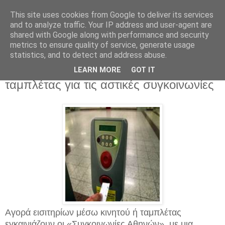
This site uses cookies from Google to deliver its services
and to analyze traffic. Your IP address and user-agent are
shared with Google along with performance and security
metrics to ensure quality of service, generate usage
statistics, and to detect and address abuse.
Πέμπτη 18 Δεκεμβρίου 2014
Αγορά εισιτηρίων μέσω κινητού ή
LEARN MORE
GOT IT
ταμπλέτας για τις αστικές συγκοινωνίες
Αγορά εισιτηρίων μέσω κινητού ή ταμπλέτας
εγκαινιάζουν οι «Συγκοινωνίες Αθηνών», με μια