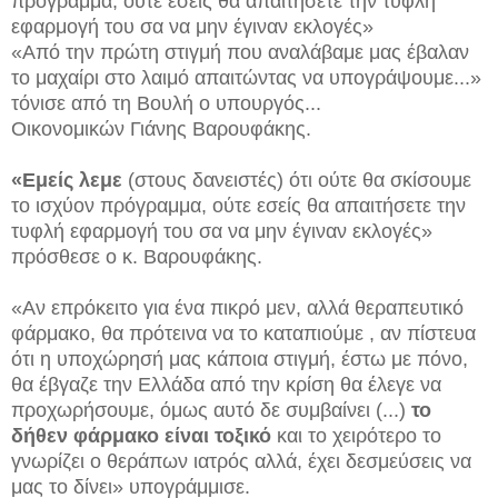
πρόγραμμα, ούτε εσείς θα απαιτήσετε την τυφλή
εφαρμογή του σα να μην έγιναν εκλογές»
«Από την πρώτη στιγμή που αναλάβαμε μας έβαλαν
το μαχαίρι στο λαιμό απαιτώντας να υπογράψουμε...»
τόνισε από τη Βουλή ο υπουργός...
Οικονομικών Γιάνης Βαρουφάκης.
«Εμείς λεμε
(στους δανειστές) ότι
ούτε θα σκίσουμε
το ισχύον πρόγραμμα, ούτε εσείς θα απαιτήσετε την
τυφλή εφαρμογή του σα να μην έγιναν εκλογές»
πρόσθεσε ο κ. Βαρουφάκης.
«Αν επρόκειτο για ένα πικρό μεν, αλλά θεραπευτικό
φάρμακο, θα πρότεινα να το καταπιούμε , αν πίστευα
ότι η υποχώρησή μας κάποια στιγμή, έστω με πόνο,
θα έβγαζε την Ελλάδα από την κρίση θα έλεγε να
προχωρήσουμε, όμως αυτό δε συμβαίνει (...)
το
δήθεν φάρμακο είναι τοξικό
και το χειρότερο το
γνωρίζει ο θεράπων ιατρός αλλά, έχει δεσμεύσεις να
μας το δίνει» υπογράμμισε.