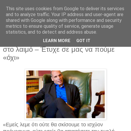
This site uses cookies from Google to deliver its services
and to analyze traffic. Your IP address and user-agent are
shared with Google along with performance and security
metrics to ensure quality of service, generate usage
statistics, and to detect and address abuse.
Δευτέρα 9 Φεβρουαρίου 2015
Βαρουφάκης: Μας έβαλαν το μαχαίρι
LEARN MORE
GOT IT
στο λαιμό – Έτυχε σε μας να πούμε
«όχι»
«Εμείς λεμε ότι ούτε θα σκίσουμε το ισχύον